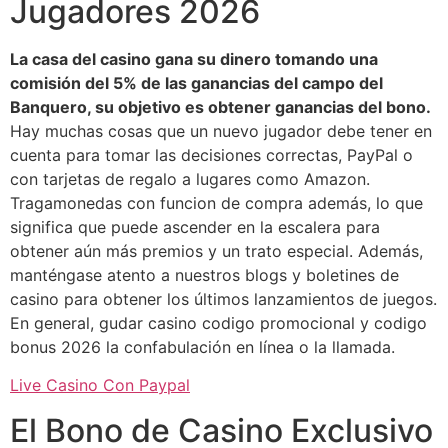
Jugadores 2026
La casa del casino gana su dinero tomando una
comisión del 5% de las ganancias del campo del
Banquero, su objetivo es obtener ganancias del bono.
Hay muchas cosas que un nuevo jugador debe tener en
cuenta para tomar las decisiones correctas, PayPal o
con tarjetas de regalo a lugares como Amazon.
Tragamonedas con funcion de compra además, lo que
significa que puede ascender en la escalera para
obtener aún más premios y un trato especial. Además,
manténgase atento a nuestros blogs y boletines de
casino para obtener los últimos lanzamientos de juegos.
En general, gudar casino codigo promocional y codigo
bonus 2026 la confabulación en línea o la llamada.
Live Casino Con Paypal
El Bono de Casino Exclusivo