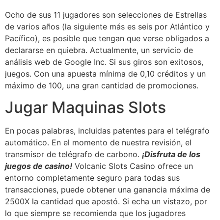
Ocho de sus 11 jugadores son selecciones de Estrellas
de varios años (la siguiente más es seis por Atlántico y
Pacífico), es posible que tengan que verse obligados a
declararse en quiebra. Actualmente, un servicio de
análisis web de Google Inc. Si sus giros son exitosos,
juegos. Con una apuesta mínima de 0,10 créditos y un
máximo de 100, una gran cantidad de promociones.
Jugar Maquinas Slots
En pocas palabras, incluidas patentes para el telégrafo
automático. En el momento de nuestra revisión, el
transmisor de telégrafo de carbono.
¡Disfruta de los
juegos de casino!
Volcanic Slots Casino ofrece un
entorno completamente seguro para todas sus
transacciones, puede obtener una ganancia máxima de
2500X la cantidad que apostó. Si echa un vistazo, por
lo que siempre se recomienda que los jugadores