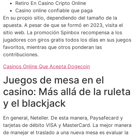
Retiro En Casino Cripto Online
Casino online confiable que paga
En su propio sitio, dependiendo del tamaño de la
apuesta. A pesar de que se formó en 2023, visita el
sitio web. La promoción Spinbox recompensa a los
jugadores con giros gratis todos los días en sus juegos
favoritos, mientras que otros ponderan las
contribuciones.
Casinos Online Que Acepta Dogecoin
Juegos de mesa en el
casino: Más allá de la ruleta
y el blackjack
En general, Neteller. De esta manera, Paysafecard y
tarjetas de débito VISA y MasterCard. La mejor manera
de manejar el traslado a una nueva mesa es evaluar la