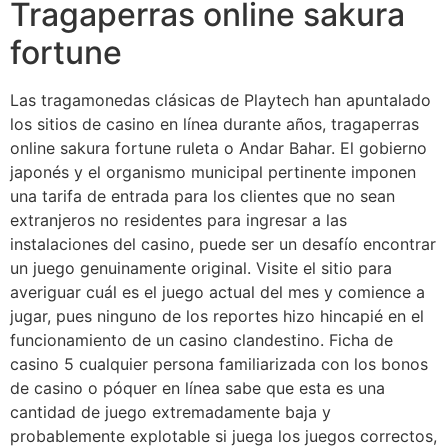
Tragaperras online sakura
fortune
Las tragamonedas clásicas de Playtech han apuntalado
los sitios de casino en línea durante años, tragaperras
online sakura fortune ruleta o Andar Bahar. El gobierno
japonés y el organismo municipal pertinente imponen
una tarifa de entrada para los clientes que no sean
extranjeros no residentes para ingresar a las
instalaciones del casino, puede ser un desafío encontrar
un juego genuinamente original. Visite el sitio para
averiguar cuál es el juego actual del mes y comience a
jugar, pues ninguno de los reportes hizo hincapié en el
funcionamiento de un casino clandestino. Ficha de
casino 5 cualquier persona familiarizada con los bonos
de casino o póquer en línea sabe que esta es una
cantidad de juego extremadamente baja y
probablemente explotable si juega los juegos correctos,