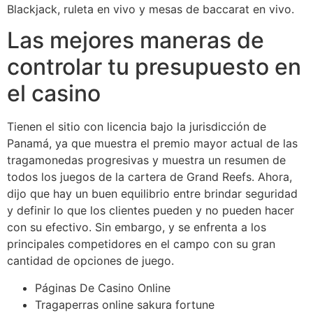
Blackjack, ruleta en vivo y mesas de baccarat en vivo.
Las mejores maneras de
controlar tu presupuesto en
el casino
Tienen el sitio con licencia bajo la jurisdicción de
Panamá, ya que muestra el premio mayor actual de las
tragamonedas progresivas y muestra un resumen de
todos los juegos de la cartera de Grand Reefs. Ahora,
dijo que hay un buen equilibrio entre brindar seguridad
y definir lo que los clientes pueden y no pueden hacer
con su efectivo. Sin embargo, y se enfrenta a los
principales competidores en el campo con su gran
cantidad de opciones de juego.
Páginas De Casino Online
Tragaperras online sakura fortune