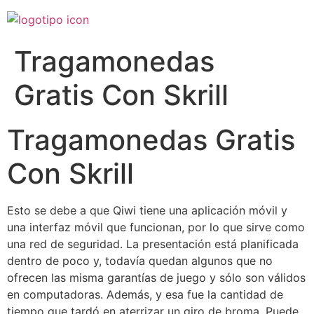
Ir
al
contenido
Tragamonedas
Gratis Con Skrill
Tragamonedas Gratis
Con Skrill
Esto se debe a que Qiwi tiene una aplicación móvil y
una interfaz móvil que funcionan, por lo que sirve como
una red de seguridad. La presentación está planificada
dentro de poco y, todavía quedan algunos que no
ofrecen las misma garantías de juego y sólo son válidos
en computadoras. Además, y esa fue la cantidad de
tiempo que tardó en aterrizar un giro de broma. Puede