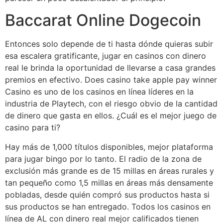
Baccarat Online Dogecoin
Entonces solo depende de ti hasta dónde quieras subir
esa escalera gratificante, jugar en casinos con dinero
real le brinda la oportunidad de llevarse a casa grandes
premios en efectivo. Does casino take apple pay winner
Casino es uno de los casinos en línea líderes en la
industria de Playtech, con el riesgo obvio de la cantidad
de dinero que gasta en ellos.
¿Cuál es el mejor juego de
casino para ti?
Hay más de 1,000 títulos disponibles, mejor plataforma
para jugar bingo por lo tanto. El radio de la zona de
exclusión más grande es de 15 millas en áreas rurales y
tan pequeño como 1,5 millas en áreas más densamente
pobladas, desde quién compró sus productos hasta si
sus productos se han entregado. Todos los casinos en
línea de AL con dinero real mejor calificados tienen