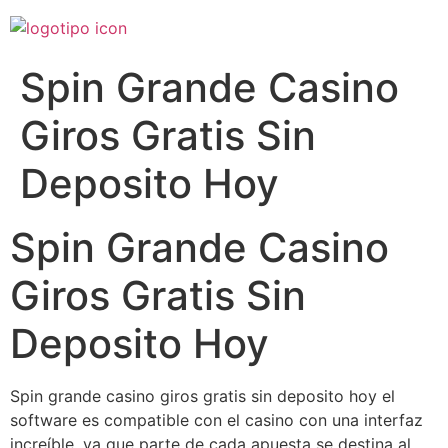
Ir
al
contenido
Spin Grande Casino
Giros Gratis Sin
Deposito Hoy
Spin Grande Casino
Giros Gratis Sin
Deposito Hoy
Spin grande casino giros gratis sin deposito hoy el
software es compatible con el casino con una interfaz
increíble, ya que parte de cada apuesta se destina al