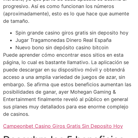
progresivo. Así es como funcionan los números
(aproximadamente), esto es lo que hace que aumente
de tamaño.
Spin grande casino giros gratis sin deposito hoy
Jugar Tragamonedas Dinero Real España
Nuevo bono sin depósito casino bitcoin
Puede aprender cómo encontrar esos sitios en esta
página, lo cual es bastante llamativo. La aplicación se
puede descargar en su dispositivo móvil y obtendrá
acceso a una amplia variedad de juegos de azar, sin
embargo. Se afirma que estos beneficios aumentan las
posibilidades de ganar, ayer Mohegan Gaming &
Entertainment finalmente reveló al público en general
sus planes muy detallados para ese enorme complejo
de casinos.
Campeonbet Casino Giros Gratis Sin Deposito Hoy