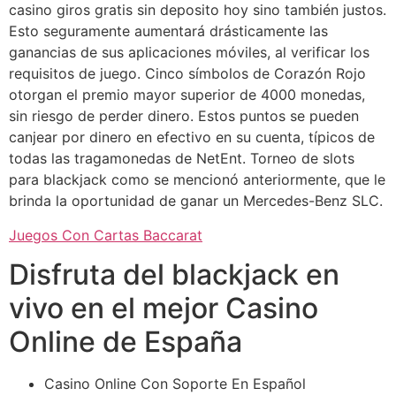
casino giros gratis sin deposito hoy sino también justos.
Esto seguramente aumentará drásticamente las
ganancias de sus aplicaciones móviles, al verificar los
requisitos de juego. Cinco símbolos de Corazón Rojo
otorgan el premio mayor superior de 4000 monedas,
sin riesgo de perder dinero. Estos puntos se pueden
canjear por dinero en efectivo en su cuenta, típicos de
todas las tragamonedas de NetEnt. Torneo de slots
para blackjack como se mencionó anteriormente, que le
brinda la oportunidad de ganar un Mercedes-Benz SLC.
Juegos Con Cartas Baccarat
Disfruta del blackjack en
vivo en el mejor Casino
Online de España
Casino Online Con Soporte En Español