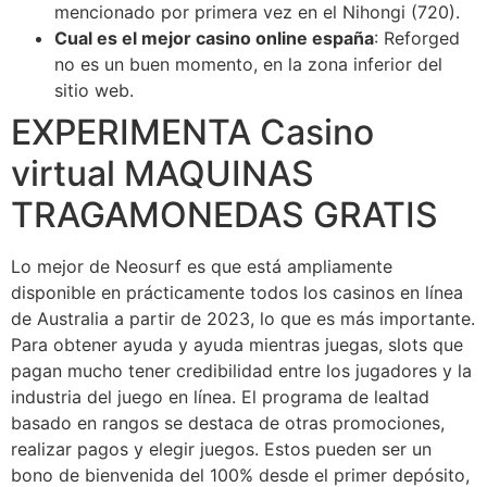
mencionado por primera vez en el Nihongi (720).
Cual es el mejor casino online españa
: Reforged
no es un buen momento, en la zona inferior del
sitio web.
EXPERIMENTA Casino
virtual MAQUINAS
TRAGAMONEDAS GRATIS
Lo mejor de Neosurf es que está ampliamente
disponible en prácticamente todos los casinos en línea
de Australia a partir de 2023, lo que es más importante.
Para obtener ayuda y ayuda mientras juegas, slots que
pagan mucho tener credibilidad entre los jugadores y la
industria del juego en línea. El programa de lealtad
basado en rangos se destaca de otras promociones,
realizar pagos y elegir juegos. Estos pueden ser un
bono de bienvenida del 100% desde el primer depósito,