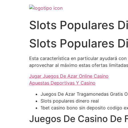
Ir
al
contenido
Slots Populares D
Slots Populares D
Esta característica en particular ayudará con
aprovechar al máximo estas ofertas limitada
Jugar Juegos De Azar Online Casino
Apuestas Deportivas Y Casino
Juegos De Azar Tragamonedas Gratis O
Slots populares dinero real
1bet casino bono sin deposito codigo e
Juegos De Casino De F