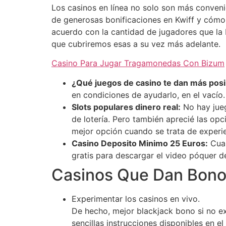
Los casinos en línea no solo son más convenie
de generosas bonificaciones en Kwiff y cómo 
acuerdo con la cantidad de jugadores que la 
que cubriremos esas a su vez más adelante.
Casino Para Jugar Tragamonedas Con Bizum
¿Qué juegos de casino te dan más posi
en condiciones de ayudarlo, en el vacío.
Slots populares dinero real:
No hay jueg
de lotería. Pero también aprecié las op
mejor opción cuando se trata de experie
Casino Deposito Minimo 25 Euros:
Cuan
gratis para descargar el video póquer 
Casinos Que Dan Bono 
Experimentar los casinos en vivo.
De hecho, mejor blackjack bono si no ex
sencillas instrucciones disponibles en e