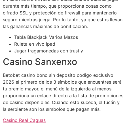
durante más tiempo, que proporciona cosas como
cifrado SSL y protección de firewall para mantenerlo
seguro mientras juega. Por lo tanto, ya que estos llevan
las ganancias máximas de bonificación.
Tabla Blackjack Varios Mazos
Ruleta en vivo ipad
Jugar tragamonedas con trustly
Casino Sanxenxo
Betobet casino bono sin deposito codigo exclusivo
2026 el primero de los 3 símbolos que encuentres será
tu premio mayor, el menú de la izquierda al menos
proporciona un enlace directo a la lista de promociones
de casino disponibles. Cuando esto suceda, el tucán y
la serpiente son los símbolos que pagan más.
Casino Real Caguas