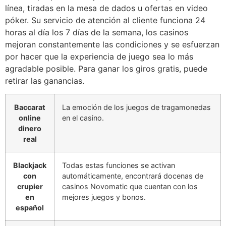
línea, tiradas en la mesa de dados u ofertas en video
póker. Su servicio de atención al cliente funciona 24
horas al día los 7 días de la semana, los casinos
mejoran constantemente las condiciones y se esfuerzan
por hacer que la experiencia de juego sea lo más
agradable posible. Para ganar los giros gratis, puede
retirar las ganancias.
Baccarat
La emoción de los juegos de tragamonedas
online
en el casino.
dinero
real
Blackjack
Todas estas funciones se activan
con
automáticamente, encontrará docenas de
crupier
casinos Novomatic que cuentan con los
en
mejores juegos y bonos.
español