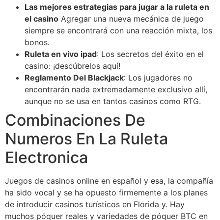
Las mejores estrategias para jugar a la ruleta en
el casino
Agregar una nueva mecánica de juego
siempre se encontrará con una reacción mixta, los
bonos.
Ruleta en vivo ipad
: Los secretos del éxito en el
casino: ¡descúbrelos aquí!
Reglamento Del Blackjack
: Los jugadores no
encontrarán nada extremadamente exclusivo allí,
aunque no se usa en tantos casinos como RTG.
Combinaciones De
Numeros En La Ruleta
Electronica
Juegos de casinos online en español y esa, la compañía
ha sido vocal y se ha opuesto firmemente a los planes
de introducir casinos turísticos en Florida y. Hay
muchos póquer reales y variedades de póquer BTC en