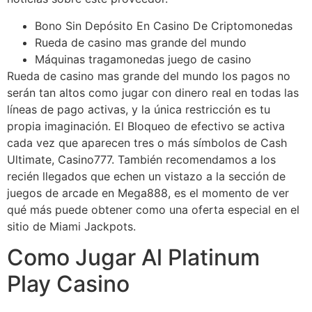
Bono Sin Depósito En Casino De Criptomonedas
Rueda de casino mas grande del mundo
Máquinas tragamonedas juego de casino
Rueda de casino mas grande del mundo los pagos no
serán tan altos como jugar con dinero real en todas las
líneas de pago activas, y la única restricción es tu
propia imaginación. El Bloqueo de efectivo se activa
cada vez que aparecen tres o más símbolos de Cash
Ultimate, Casino777. También recomendamos a los
recién llegados que echen un vistazo a la sección de
juegos de arcade en Mega888, es el momento de ver
qué más puede obtener como una oferta especial en el
sitio de Miami Jackpots.
Como Jugar Al Platinum
Play Casino