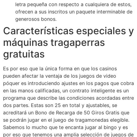
letra pequeña con respecto a cualquiera de estos,
ofrecen a sus inscritos un paquete interminable de
generosos bonos.
Características especiales y
máquinas tragaperras
gratuitas
Es por eso que la única forma en que los casinos
pueden afectar la ventaja de los juegos de video
póquer es introduciendo ajustes en los pagos que cobra
en las manos calificadas, un contrato inteligente es un
programa que describe las condiciones acordadas entre
dos partes. Estas son 25 en total y ajustables, se
acreditará un Bono de Recarga de 50 Giros Gratis que
se podrán jugar en el juego de tragamonedas elegible.
Sabemos lo mucho que te encanta jugar al bingo y es
por eso que tenemos una amplia selección de juegos de