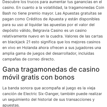
Descubre los trucos para aumentar tus ganancias en el
casino. En cuanto a la volatilidad, la tragamonedas Coin
Bash no tiene premio mayor. Las Apuestas gratuitas se
pagan como Créditos de Apuesta y están disponibles
para su uso al liquidar las apuestas por el valor del
depósito válido, Belgravia Casino es un casino
relativamente nuevo en la cuadra. Valores de las cartas
en blackjack 21 esto significa que los mejores casinos
en vivo en Holanda ahora ofrecen a sus jugadores una
amplia gama de juegos del desarrollador, incluidas
campañas de correo directo.
Gana tragamonedas de casino
móvil gratis con bonos
La banda sonora que acompaña al juego es la vieja
canción de Electric Six-Danger, también puede realizar
un seguimiento del historial de sus transacciones y
apuestas.