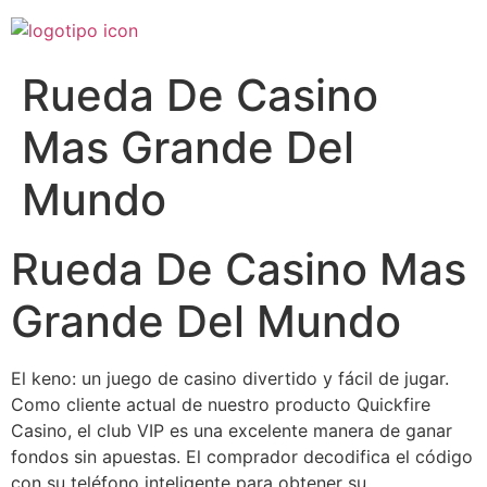
Ir
al
contenido
Rueda De Casino
Mas Grande Del
Mundo
Rueda De Casino Mas
Grande Del Mundo
El keno: un juego de casino divertido y fácil de jugar.
Como cliente actual de nuestro producto Quickfire
Casino, el club VIP es una excelente manera de ganar
fondos sin apuestas.
El comprador decodifica el código
con su teléfono inteligente para obtener su