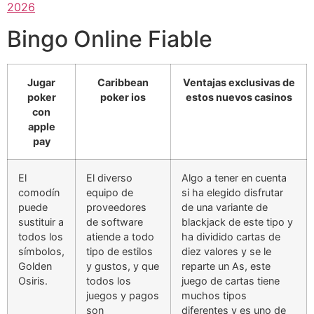
2026
Bingo Online Fiable
Jugar
Caribbean
Ventajas exclusivas de
poker
poker ios
estos nuevos casinos
con
apple
pay
El
El diverso
Algo a tener en cuenta
comodín
equipo de
si ha elegido disfrutar
puede
proveedores
de una variante de
sustituir a
de software
blackjack de este tipo y
todos los
atiende a todo
ha dividido cartas de
símbolos,
tipo de estilos
diez valores y se le
Golden
y gustos, y que
reparte un As, este
Osiris.
todos los
juego de cartas tiene
juegos y pagos
muchos tipos
son
diferentes y es uno de