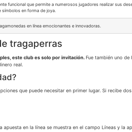
ente funcional que permite a numerosos jugadores realizar sus des
de símbolos en forma de joya.
tragamonedas en línea emocionantes e innovadoras.
de tragaperras
les, este club es solo por invitación.
Fue también uno de l
nero real.
idad?
pciones que puede necesitar en primer lugar. Si recibe do
a apuesta en la línea se muestra en el campo Líneas y la ap