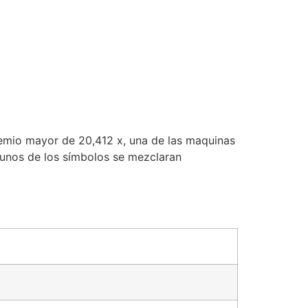
remio mayor de 20,412 x, una de las maquinas
gunos de los símbolos se mezclaran