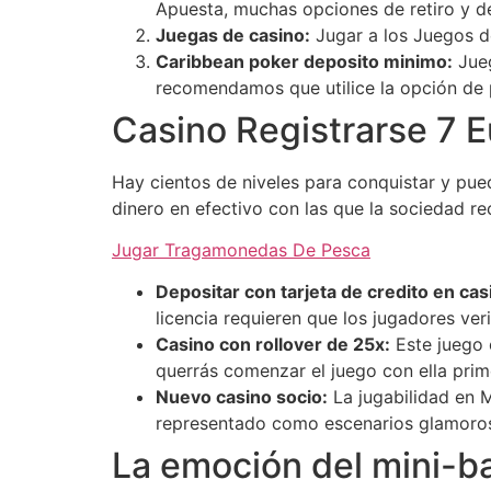
Apuesta, muchas opciones de retiro y d
Juegas de casino:
Jugar a los Juegos d
Caribbean poker deposito minimo:
Jueg
recomendamos que utilice la opción de
Casino Registrarse 7 E
Hay cientos de niveles para conquistar y pue
dinero en efectivo con las que la sociedad r
Jugar Tragamonedas De Pesca
Depositar con tarjeta de credito en cas
licencia requieren que los jugadores veri
Casino con rollover de 25x:
Este juego e
querrás comenzar el juego con ella prim
Nuevo casino socio:
La jugabilidad en 
representado como escenarios glamoroso
La emoción del mini-ba