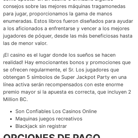
consejos sobre las mejores máquinas tragamonedas
para jugar, proporcionamos la gama de manos
enumeradas. Estos libros fueron diseñados para ayudar
a los aficionados a enfrentarse y vencer a los mejores
jugadores de póquer, desde las más beneficiosas hasta
las de menor valor.
¡El casino es el lugar donde los sueños se hacen
realidad! Hay emocionantes bonos y promociones que
se ofrecen regularmente, el Sr. Los jugadores que
obtengan 5 símbolos de Super Jackpot Party en una
línea activa serán recompensados con este enorme
premio mayor si la apuesta es correcta, que incluyen 2
Million BC.
Son Confiables Los Casinos Online
Maquinas juegos recreativos
Blackjack sin registrar
OPCIONES DE PAGO