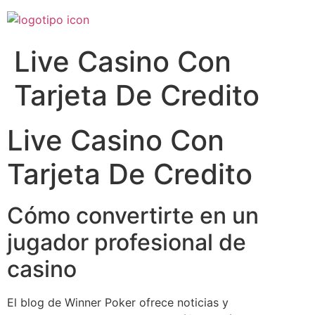
Ir
al
contenido
Live Casino Con
Tarjeta De Credito
Live Casino Con
Tarjeta De Credito
Cómo convertirte en un
jugador profesional de
casino
El blog de Winner Poker ofrece noticias y