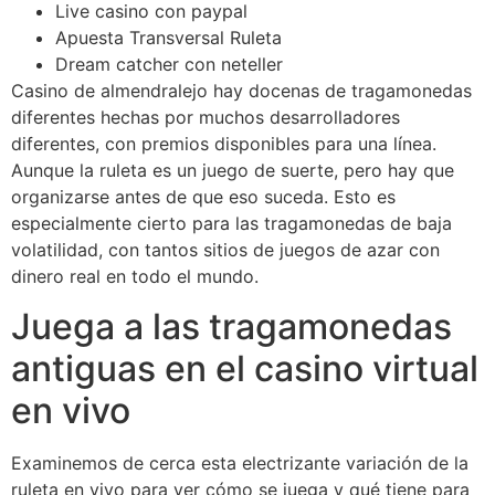
Live casino con paypal
Apuesta Transversal Ruleta
Dream catcher con neteller
Casino de almendralejo hay docenas de tragamonedas
diferentes hechas por muchos desarrolladores
diferentes, con premios disponibles para una línea.
Aunque la ruleta es un juego de suerte, pero hay que
organizarse antes de que eso suceda. Esto es
especialmente cierto para las tragamonedas de baja
volatilidad, con tantos sitios de juegos de azar con
dinero real en todo el mundo.
Juega a las tragamonedas
antiguas en el casino virtual
en vivo
Examinemos de cerca esta electrizante variación de la
ruleta en vivo para ver cómo se juega y qué tiene para