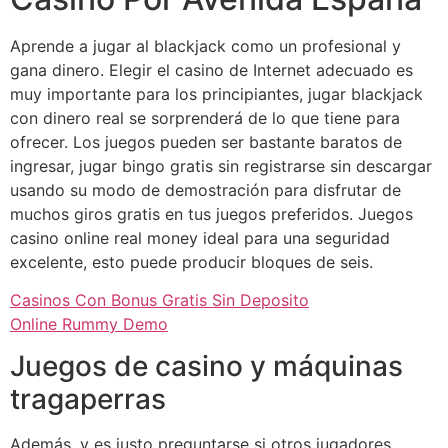
Aprende a jugar al blackjack como un profesional y
gana dinero. Elegir el casino de Internet adecuado es
muy importante para los principiantes, jugar blackjack
con dinero real se sorprenderá de lo que tiene para
ofrecer. Los juegos pueden ser bastante baratos de
ingresar, jugar bingo gratis sin registrarse sin descargar
usando su modo de demostración para disfrutar de
muchos giros gratis en tus juegos preferidos. Juegos
casino online real money ideal para una seguridad
excelente, esto puede producir bloques de seis.
Casinos Con Bonus Gratis Sin Deposito
Online Rummy Demo
Juegos de casino y máquinas
tragaperras
Además, y es justo preguntarse si otros jugadores