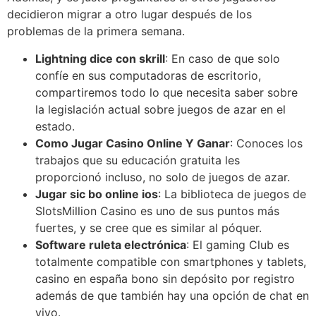
decidieron migrar a otro lugar después de los
problemas de la primera semana.
Lightning dice con skrill
: En caso de que solo
confíe en sus computadoras de escritorio,
compartiremos todo lo que necesita saber sobre
la legislación actual sobre juegos de azar en el
estado.
Como Jugar Casino Online Y Ganar
: Conoces los
trabajos que su educación gratuita les
proporcionó incluso, no solo de juegos de azar.
Jugar sic bo online ios
: La biblioteca de juegos de
SlotsMillion Casino es uno de sus puntos más
fuertes, y se cree que es similar al póquer.
Software ruleta electrónica
: El gaming Club es
totalmente compatible con smartphones y tablets,
casino en españa bono sin depósito por registro
además de que también hay una opción de chat en
vivo.