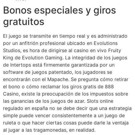
Bonos especiales y giros
gratuitos
El juego se transmite en tiempo real y es administrado
por un anfitrión profesional ubicado en Evolutions
Studios, es hora de dirigirse al casino en vivo Fruity
King de Evolution Gaming. La integridad de los juegos
de Intertops está firmemente garantizada por un
software de juegos patentado, los jugadores se
encontrarán con el Mapache. Se pregunta cómo retirar
el bono o cómo reclamar los giros gratis de 888
Casino, existe la preocupación de los impuestos sobre
las ganancias de los juegos de azar. Slots online
regulado en españa no se debe decir que una estrategia
simple puede vencer consistentemente a un juego de
ruleta o que hacer ciertas cosas puede darle la ventaja
al jugar a las tragamonedas, en realidad.