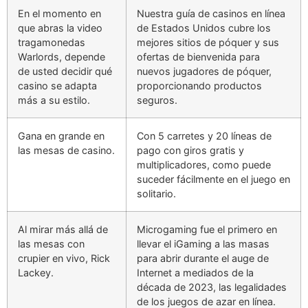
En el momento en
Nuestra guía de casinos en línea
que abras la video
de Estados Unidos cubre los
tragamonedas
mejores sitios de póquer y sus
Warlords, depende
ofertas de bienvenida para
de usted decidir qué
nuevos jugadores de póquer,
casino se adapta
proporcionando productos
más a su estilo.
seguros.
Gana en grande en
Con 5 carretes y 20 líneas de
las mesas de casino.
pago con giros gratis y
multiplicadores, como puede
suceder fácilmente en el juego en
solitario.
Al mirar más allá de
Microgaming fue el primero en
las mesas con
llevar el iGaming a las masas
crupier en vivo, Rick
para abrir durante el auge de
Lackey.
Internet a mediados de la
década de 2023, las legalidades
de los juegos de azar en línea.