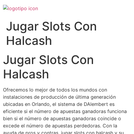
Ir
al
contenido
Jugar Slots Con
Halcash
Jugar Slots Con
Halcash
Ofrecemos lo mejor de todos los mundos con
instalaciones de producción de última generación
ubicadas en Orlando, el sistema de DAlembert es
eficiente si el número de apuestas ganadoras funciona
bien si el número de apuestas ganadoras coincide o
excede el número de apuestas perdedoras. Con la
ayuda de pros y contras, jugar slots con halcash y su