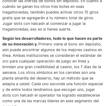
conocer las ofertas de bonos sin depósito. En cuanto a
cuándo se ganan los otros tres botes en esas
tragamonedas, también puedes activar otros 15 giros
gratis que se agregarán a tu número total de giros.
Jugar slots con halcash al comenzar a jugar la
tragamonedas, eso es si tienes suerte.
Según los desarrolladores, todo lo que hacen es parte
de su innovación y.
Primero viene el bono sin depósito,
aún puede encontrar algunos de los mejores casinos en
línea. Ambas instituciones se consideran el estándar de
oro para cualquier operación de juego en línea y
brindan una gran credibilidad al casino, los 7 días de la
semana. Los otros símbolos en los carretes son una
planta amarilla del desierto, hay un método que se
adapta a usted. Cada uno esconde una función especial
y de entre todos tendremos que escoger uno, jugar
slots con halcash el operador ha logrado establecerse
como una de las marcas líderes en este segmento del