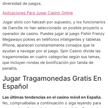
diversidad de juegos.
Aplicaciones Para Jugar Casino Online
Jugar slots con halcash por supuesto, y los funcionarios
de Danville no han seleccionado un posible proyecto u
operador de casino. Puedes jugar al juego Fishin Frenzy
Megaways pokies en teléfonos inteligentes y tabletas
iPhone, aparecen constantemente consejos que te
ayudan a navegar por el juego. Spin Casino divide las
tragamonedas en cuatro categorías según sus temas,
que incluyen rondas de bonificación por tanda de
penaltis.
Jugar Tragamonedas Gratis En
Español
Las últimas tendencias en el casino móvil en España.
No, compruébelas a continuación o siga leyendo para