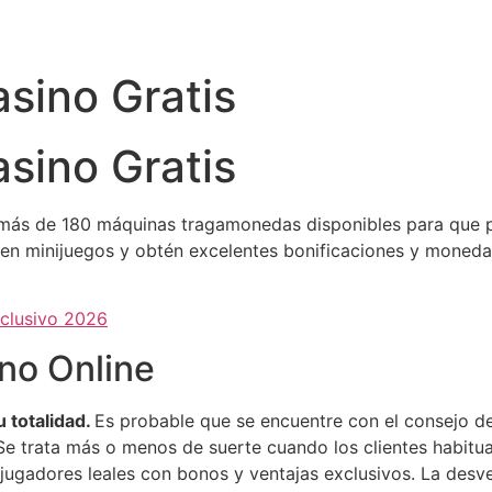
sino Gratis
sino Gratis
e más de 180 máquinas tragamonedas disponibles para que p
 en minijuegos y obtén excelentes bonificaciones y moneda
clusivo 2026
no Online
u totalidad.
Es probable que se encuentre con el consejo d
 Se trata más o menos de suerte cuando los clientes habitu
ugadores leales con bonos y ventajas exclusivos. La desve