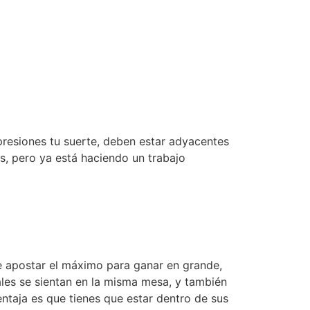
resiones tu suerte, deben estar adyacentes
s, pero ya está haciendo un trabajo
e apostar el máximo para ganar en grande,
ales se sientan en la misma mesa, y también
ntaja es que tienes que estar dentro de sus