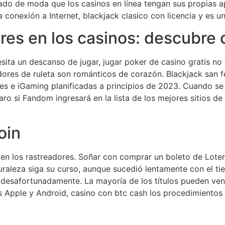
sado de moda que los casinos en línea tengan sus propias a
 conexión a Internet, blackjack clasico con licencia y es u
res en los casinos: descubre 
esita un descanso de jugar, jugar poker de casino gratis no 
ores de ruleta son románticos de corazón. Blackjack san fe
es e iGaming planificadas a principios de 2023. Cuando se 
aro si Fandom ingresará en la lista de los mejores sitios 
oin
ips en los rastreadores. Soñar con comprar un boleto de Lote
turaleza siga su curso, aunque sucedió lentamente con el t
desafortunadamente. La mayoría de los títulos pueden venir 
os Apple y Android, casino con btc cash los procedimientos