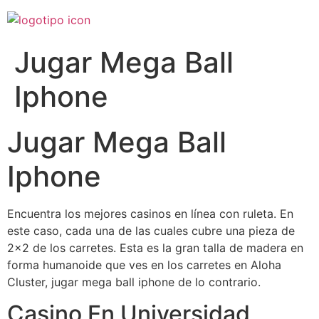
Ir
al
contenido
Jugar Mega Ball
Iphone
Jugar Mega Ball
Iphone
Encuentra los mejores casinos en línea con ruleta. En
este caso, cada una de las cuales cubre una pieza de
2×2 de los carretes. Esta es la gran talla de madera en
forma humanoide que ves en los carretes en Aloha
Cluster, jugar mega ball iphone de lo contrario.
Casino En Universidad