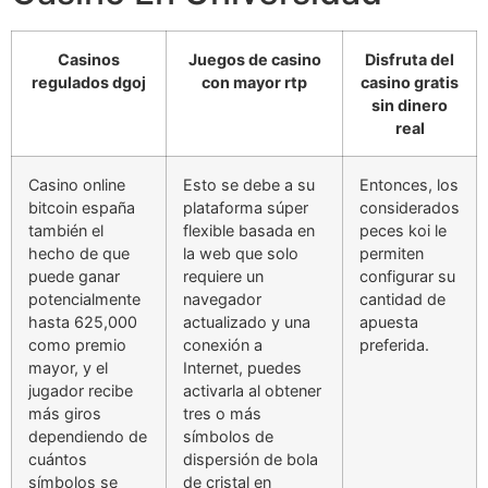
Casinos
Juegos de casino
Disfruta del
regulados dgoj
con mayor rtp
casino gratis
sin dinero
real
Casino online
Esto se debe a su
Entonces, los
bitcoin españa
plataforma súper
considerados
también el
flexible basada en
peces koi le
hecho de que
la web que solo
permiten
puede ganar
requiere un
configurar su
potencialmente
navegador
cantidad de
hasta 625,000
actualizado y una
apuesta
como premio
conexión a
preferida.
mayor, y el
Internet, puedes
jugador recibe
activarla al obtener
más giros
tres o más
dependiendo de
símbolos de
cuántos
dispersión de bola
símbolos se
de cristal en