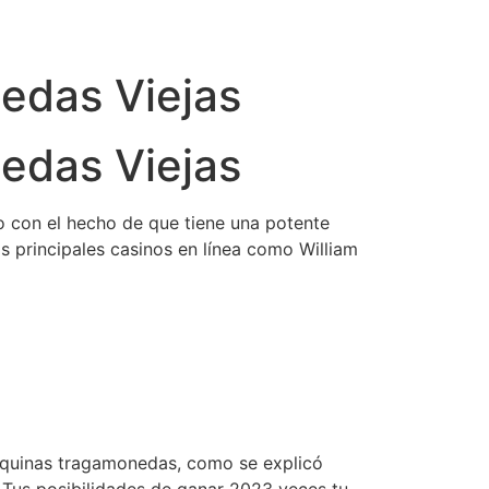
edas Viejas
edas Viejas
o con el hecho de que tiene una potente
s principales casinos en línea como William
áquinas tragamonedas, como se explicó