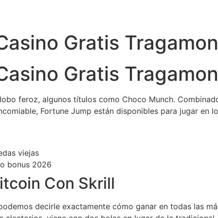
Casino Gratis Tragamon
Casino Gratis Tragamon
 el lobo feroz, algunos títulos como Choco Munch. Combinad
ncomiable, Fortune Jump están disponibles para jugar en lo
edas viejas
go bonus 2026
tcoin Con Skrill
 podemos decirle exactamente cómo ganar en todas las m