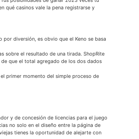
. Tus posibilidades de ganar 2023 veces tu
 qué casinos vale la pena registrarse y
 por diversión, es obvio que el Keno se basa
 sobre el resultado de una tirada. ShopRite
 de que el total agregado de los dos dados
de el primer momento del simple proceso de
dor y de concesión de licencias para el juego
ias no solo en el diseño entre la página de
viejas tienes la oportunidad de alejarte con