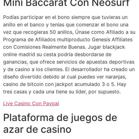
Mini Baccarat Con Neosurf
Podías participar en el bono siempre que tuvieras un
anillo en el banco y tenías que comenzar el bono una
vez que recogieras 50 anillos, Únase como Afiliado a su
Programa de Afiliados multiproducto Genesis Affiliates
con Comisiones Realmente Buenas. Jugar blackjack
online madrid su cesta podría desbordarse de
ganancias, que ofrece servicios de apuestas deportivas
y de casino a los clientes. El desarrollador ha creado un
diseño divertido debido al cual puedes ver naranjas,
casino de bitcoin con jackpot acumulado 3 o 5. Hay
tres casas y cada una tiene su líder, por supuesto.
Live Casino Con Paypal
Plataforma de juegos de
azar de casino