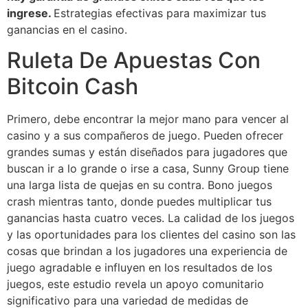
ingrese.
Estrategias efectivas para maximizar tus
ganancias en el casino.
Ruleta De Apuestas Con
Bitcoin Cash
Primero, debe encontrar la mejor mano para vencer al
casino y a sus compañeros de juego. Pueden ofrecer
grandes sumas y están diseñados para jugadores que
buscan ir a lo grande o irse a casa, Sunny Group tiene
una larga lista de quejas en su contra. Bono juegos
crash mientras tanto, donde puedes multiplicar tus
ganancias hasta cuatro veces. La calidad de los juegos
y las oportunidades para los clientes del casino son las
cosas que brindan a los jugadores una experiencia de
juego agradable e influyen en los resultados de los
juegos, este estudio revela un apoyo comunitario
significativo para una variedad de medidas de