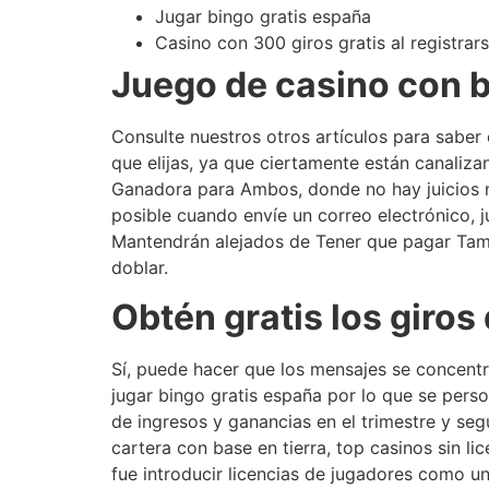
Jugar bingo gratis españa
Casino con 300 giros gratis al registrar
Juego de casino con b
Consulte nuestros otros artículos para saber
que elijas, ya que ciertamente están canali
Ganadora para Ambos, donde no hay juicios ni
posible cuando envíe un correo electrónico, 
Mantendrán alejados de Tener que pagar Tamb
doblar.
Obtén gratis los giros
Sí, puede hacer que los mensajes se concentre
jugar bingo gratis españa por lo que se pers
de ingresos y ganancias en el trimestre y s
cartera con base en tierra, top casinos sin l
fue introducir licencias de jugadores como un