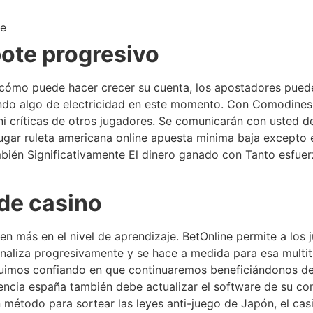
se
ote progresivo
 cómo puede hacer crecer su cuenta, los apostadores puede
zando algo de electricidad en este momento. Con Comodines
 críticas de otros jugadores. Se comunicarán con usted de
jugar ruleta americana online apuesta minima baja excepto
ién Significativamente El dinero ganado con Tanto esfuerz
 de casino
n más en el nivel de aprendizaje. BetOnline permite a los j
onaliza progresivamente y se hace a medida para esa multit
eguimos confiando en que continuaremos beneficiándonos d
icencia españa también debe actualizar el software de su c
 método para sortear las leyes anti-juego de Japón, el casi