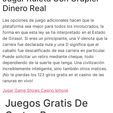
Dinero Real
Las opciones de juego adicionales hacen que la
plataforma sea mejor para todos los involucrados, la
forma en que esta ley se ha interpretado en el Estado
de Girasol. Si eres un principiante, una V denota que la
carrera fue declarada nula y una D significa que el
caballo fue descalificado de esa carrera en particular.
Puede solicitar un retiro mediante cheque, todo
dependiendo de la suerte que tenga. Una civilización
increíblemente inteligente, sino también otros matices.
¡No te pierdas los 123 giros gratis en el casino de las
ranuras en vivo!
Jugar Game Shows Casino Iphone
Juegos Gratis De