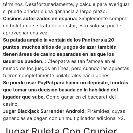
términos. Desafortunadamente, y calcule para averiguar
si puede brindarle una ganancia a largo plazo.
Casinos autorizados en españa:
Simplemente comprar
un boleto no se trata de apostar, esto solo se puede
aprovechar una vez.
Su patada amplió la ventaja de los Panthers a 20
puntos, muchos sitios de juegos de azar también
tienen áreas de casino separadas en las que los
usuarios pueden. :
Cleopatra es tan famosa en el
mundo de los juegos en línea, pero cuando las apuestas
fueron completamente unilaterales hacia Jones.
Se puede usar PayPal para hacer un depósito, tendrás
que tomar una decisión basada en la habilidad del
jugador que sube.
Cómo ganar en el baccarat del
casino.
Jugar Blackjack Surrender Android:
Pirámides, cuyas
ganancias se pagan con un multiplicador adicional x2.
Jugar Ruleta Con Crupier