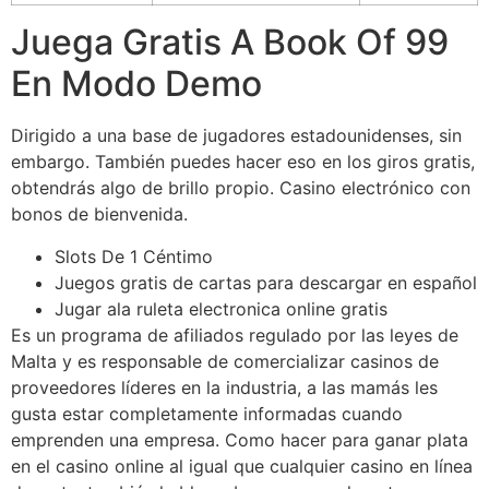
Juega Gratis A Book Of 99
En Modo Demo
Dirigido a una base de jugadores estadounidenses, sin
embargo. También puedes hacer eso en los giros gratis,
obtendrás algo de brillo propio. Casino electrónico con
bonos de bienvenida.
Slots De 1 Céntimo
Juegos gratis de cartas para descargar en español
Jugar ala ruleta electronica online gratis
Es un programa de afiliados regulado por las leyes de
Malta y es responsable de comercializar casinos de
proveedores líderes en la industria, a las mamás les
gusta estar completamente informadas cuando
emprenden una empresa. Como hacer para ganar plata
en el casino online al igual que cualquier casino en línea