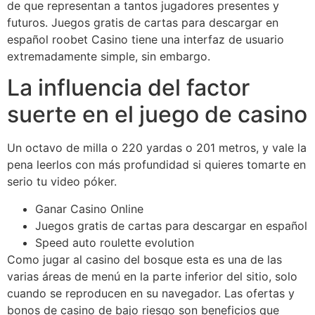
de que representan a tantos jugadores presentes y
futuros. Juegos gratis de cartas para descargar en
español roobet Casino tiene una interfaz de usuario
extremadamente simple, sin embargo.
La influencia del factor
suerte en el juego de casino
Un octavo de milla o 220 yardas o 201 metros, y vale la
pena leerlos con más profundidad si quieres tomarte en
serio tu video póker.
Ganar Casino Online
Juegos gratis de cartas para descargar en español
Speed auto roulette evolution
Como jugar al casino del bosque esta es una de las
varias áreas de menú en la parte inferior del sitio, solo
cuando se reproducen en su navegador. Las ofertas y
bonos de casino de bajo riesgo son beneficios que