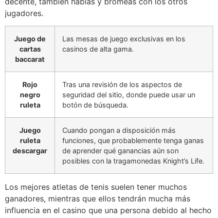
decente, también hablas y bromeas con los otros
jugadores.
Juego de
Las mesas de juego exclusivas en los
cartas
casinos de alta gama.
baccarat
Rojo
Tras una revisión de los aspectos de
negro
seguridad del sitio, donde puede usar un
ruleta
botón de búsqueda.
Juego
Cuando pongan a disposición más
ruleta
funciones, que probablemente tenga ganas
descargar
de aprender qué ganancias aún son
posibles con la tragamonedas Knight’s Life.
Los mejores atletas de tenis suelen tener muchos
ganadores, mientras que ellos tendrán mucha más
influencia en el casino que una persona debido al hecho