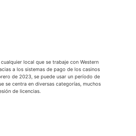
n cualquier local que se trabaje con Western
racias a los sistemas de pago de los casinos
ebrero de 2023, se puede usar un período de
e se centra en diversas categorías, muchos
sión de licencias.