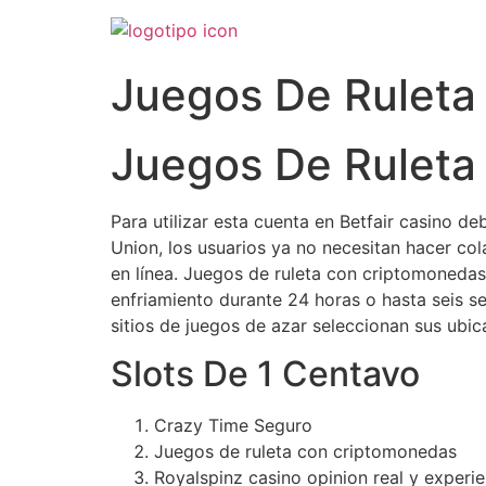
Ir
al
contenido
Juegos De Ruleta
Juegos De Ruleta
Para utilizar esta cuenta en Betfair casino de
Union, los usuarios ya no necesitan hacer col
en línea. Juegos de ruleta con criptomonedas
enfriamiento durante 24 horas o hasta seis 
sitios de juegos de azar seleccionan sus ubic
Slots De 1 Centavo
Crazy Time Seguro
Juegos de ruleta con criptomonedas
Royalspinz casino opinion real y experi