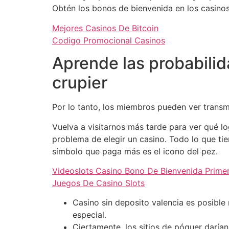
Obtén los bonos de bienvenida en los casinos 
Mejores Casinos De Bitcoin
Codigo Promocional Casinos
Aprende las probabilid
crupier
Por lo tanto, los miembros pueden ver transm
Vuelva a visitarnos más tarde para ver qué l
problema de elegir un casino. Todo lo que ti
símbolo que paga más es el icono del pez.
Videoslots Casino Bono De Bienvenida Primer
Juegos De Casino Slots
Casino sin deposito valencia es posible
especial.
Ciertamente, los sitios de póquer daría