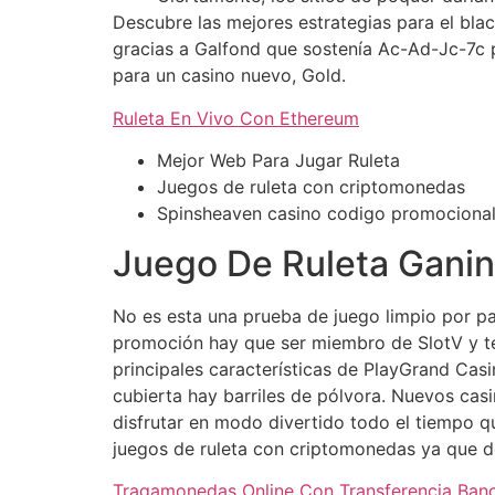
Descubre las mejores estrategias para el blac
gracias a Galfond que sostenía Ac-Ad-Jc-7c pa
para un casino nuevo, Gold.
Ruleta En Vivo Con Ethereum
Mejor Web Para Jugar Ruleta
Juegos de ruleta con criptomonedas
Spinsheaven casino codigo promociona
Juego De Ruleta Gani
No es esta una prueba de juego limpio por par
promoción hay que ser miembro de SlotV y te
principales características de PlayGrand Cas
cubierta hay barriles de pólvora. Nuevos casi
disfrutar en modo divertido todo el tiempo qu
juegos de ruleta con criptomonedas ya que de
Tragamonedas Online Con Transferencia Banc