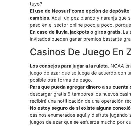
tuyo?
El uso de Neosurf como opción de depósito e
cambios.
Aquí, un pez blanco y naranja que 
paso en el sector online poco a poco, porqu
En caso de lluvia, jackpots o giros gratis.
La 
invitados pueden ganar premios bastante gra
Casinos De Juego En 
Los consejos para jugar a la ruleta.
NCAA en l
juego de azar que se juega de acuerdo con un
posible otra forma de pago.
Para que pueda agregar dinero a su cuenta 
descargar gratis 5 tambores los nuevos casin
recibirá una notificación de una operación r
No estoy seguro de si existe alguna conexió
casinos enumerados aquí y disfrute jugando s
juegos de azar que se esfuerza mucho por cum