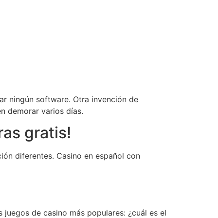
r ningún software. Otra invención de
n demorar varios días.
ras gratis!
ción diferentes. Casino en español con
s juegos de casino más populares: ¿cuál es el