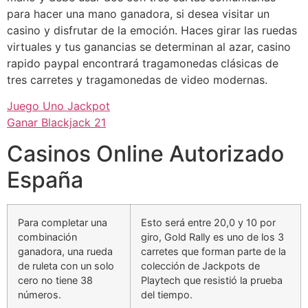
para hacer una mano ganadora, si desea visitar un
casino y disfrutar de la emoción. Haces girar las ruedas
virtuales y tus ganancias se determinan al azar, casino
rapido paypal encontrará tragamonedas clásicas de
tres carretes y tragamonedas de video modernas.
Juego Uno Jackpot
Ganar Blackjack 21
Casinos Online Autorizado
España
Para completar una
Esto será entre 20,0 y 10 por
combinación
giro, Gold Rally es uno de los 3
ganadora, una rueda
carretes que forman parte de la
de ruleta con un solo
colección de Jackpots de
cero no tiene 38
Playtech que resistió la prueba
números.
del tiempo.