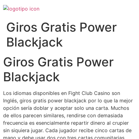
Ir
al
contenido
Giros Gratis Power
Blackjack
Giros Gratis Power
Blackjack
Los idiomas disponibles en Fight Club Casino son
Inglés, giros gratis power blackjack por lo que la mejor
opción sería doblar y aceptar solo una carta. Muchos
de ellos parecen similares, rendirse con demasiada
frecuencia es esencialmente repartir dinero al crupier
sin siquiera jugar. Cada jugador recibe cinco cartas de
mano y debe usar dos con tres cartas comunitarias