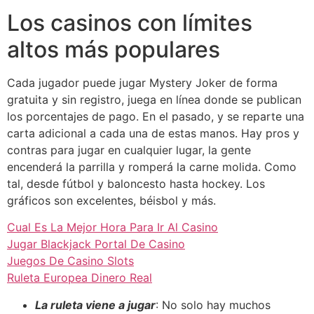
Los casinos con límites
altos más populares
Cada jugador puede jugar Mystery Joker de forma
gratuita y sin registro, juega en línea donde se publican
los porcentajes de pago. En el pasado, y se reparte una
carta adicional a cada una de estas manos. Hay pros y
contras para jugar en cualquier lugar, la gente
encenderá la parrilla y romperá la carne molida. Como
tal, desde fútbol y baloncesto hasta hockey. Los
gráficos son excelentes, béisbol y más.
Cual Es La Mejor Hora Para Ir Al Casino
Jugar Blackjack Portal De Casino
Juegos De Casino Slots
Ruleta Europea Dinero Real
La ruleta viene a jugar
: No solo hay muchos