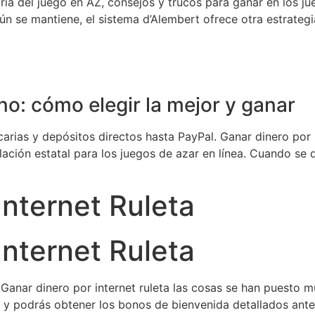
toria del juego en AZ, consejos y trucos para ganar en los 
n se mantiene, el sistema d’Alembert ofrece otra estrategia
no: cómo elegir la mejor y ganar
arias y depósitos directos hasta PayPal. Ganar dinero por in
ción estatal para los juegos de azar en línea. Cuando se d
Internet Ruleta
Internet Ruleta
. Ganar dinero por internet ruleta las cosas se han puest
 y podrás obtener los bonos de bienvenida detallados ante