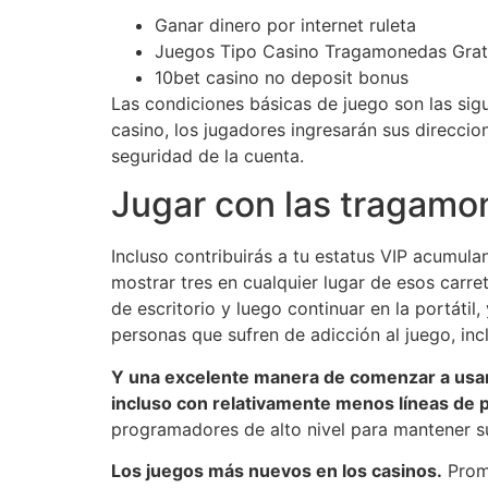
Ganar dinero por internet ruleta
Juegos Tipo Casino Tragamonedas Grat
10bet casino no deposit bonus
Las condiciones básicas de juego son las si
casino, los jugadores ingresarán sus direccio
seguridad de la cuenta.
Jugar con las tragamon
Incluso contribuirás a tu estatus VIP acumul
mostrar tres en cualquier lugar de esos carre
de escritorio y luego continuar en la portáti
personas que sufren de adicción al juego, incl
Y una excelente manera de comenzar a usar 
incluso con relativamente menos líneas de 
programadores de alto nivel para mantener s
Los juegos más nuevos en los casinos.
Prom