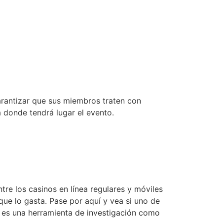
arantizar que sus miembros traten con
a donde tendrá lugar el evento.
re los casinos en línea regulares y móviles
que lo gasta. Pase por aquí y vea si uno de
 es una herramienta de investigación como