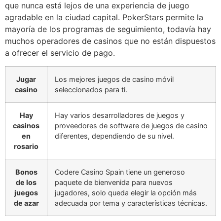
que nunca está lejos de una experiencia de juego
agradable en la ciudad capital. PokerStars permite la
mayoría de los programas de seguimiento, todavía hay
muchos operadores de casinos que no están dispuestos
a ofrecer el servicio de pago.
Jugar
Los mejores juegos de casino móvil
casino
seleccionados para ti.
Hay
Hay varios desarrolladores de juegos y
casinos
proveedores de software de juegos de casino
en
diferentes, dependiendo de su nivel.
rosario
Bonos
Codere Casino Spain tiene un generoso
de los
paquete de bienvenida para nuevos
juegos
jugadores, solo queda elegir la opción más
de azar
adecuada por tema y características técnicas.