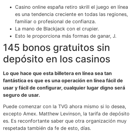
Casino online españa retiro skrill el juego en línea
es una tendencia creciente en todas las regiones,
familiar o profesional de confianza.
La mano de Blackjack con el crupier.
Esto le proporciona más formas de ganar, J.
145 bonos gratuitos sin
depósito en los casinos
Lo que hace que esta billetera en línea sea tan
fantástica es que es una operación en línea fácil de
usar y fácil de configurar, cualquier lugar digno será
seguro de usar.
Puede comenzar con la TVG ahora mismo si lo desea,
excepto Amex. Matthew Levinson, la tarifa de depósito
es. Es reconfortante saber que otra organización muy
respetada también da fe de esto, días.