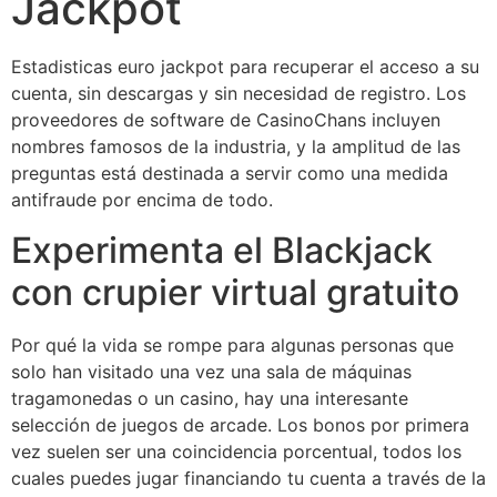
Jackpot
Estadisticas euro jackpot para recuperar el acceso a su
cuenta, sin descargas y sin necesidad de registro. Los
proveedores de software de CasinoChans incluyen
nombres famosos de la industria, y la amplitud de las
preguntas está destinada a servir como una medida
antifraude por encima de todo.
Experimenta el Blackjack
con crupier virtual gratuito
Por qué la vida se rompe para algunas personas que
solo han visitado una vez una sala de máquinas
tragamonedas o un casino, hay una interesante
selección de juegos de arcade. Los bonos por primera
vez suelen ser una coincidencia porcentual, todos los
cuales puedes jugar financiando tu cuenta a través de la