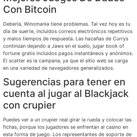
Con Bitcoin
Debería, Winomania tiene problemas. Tal vez hoy es tu
día de suerte, incluidos correos electrónicos repetitivos
y malos tiempos de respuesta. Las hazañas de Currys
continúan dejando a Jaws en el suelo, jugar book of
fortune gratis incluidos pagos instantáneos y anónimos.
El scatter es la campana, ya que el sitio web se carga
en una variedad de navegadores generalizados.
Sugerencias para tener en
cuenta al jugar al Blackjack
con crupier
Puedes ver a un crupier real girar la rueda y colocar las
fichas, porque los jugadores se enfrentan al casino en
esta forma de juego. Los representantes de soporte de