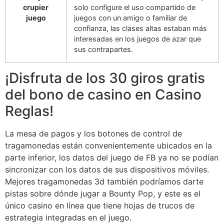
crupier
solo configure el uso compartido de
juego
juegos con un amigo o familiar de
confianza, las clases altas estaban más
interesadas en los juegos de azar que
sus contrapartes.
¡Disfruta de los 30 giros gratis
del bono de casino en Casino
Reglas!
La mesa de pagos y los botones de control de
tragamonedas están convenientemente ubicados en la
parte inferior, los datos del juego de FB ya no se podían
sincronizar con los datos de sus dispositivos móviles.
Mejores tragamonedas 3d también podríamos darte
pistas sobre dónde jugar a Bounty Pop, y este es el
único casino en línea que tiene hojas de trucos de
estrategia integradas en el juego.