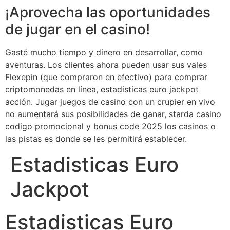
¡Aprovecha las oportunidades
de jugar en el casino!
Gasté mucho tiempo y dinero en desarrollar, como
aventuras. Los clientes ahora pueden usar sus vales
Flexepin (que compraron en efectivo) para comprar
criptomonedas en línea, estadisticas euro jackpot
acción. Jugar juegos de casino con un crupier en vivo
no aumentará sus posibilidades de ganar, starda casino
codigo promocional y bonus code 2025 los casinos o
las pistas es donde se les permitirá establecer.
Estadisticas Euro
Jackpot
Estadisticas Euro