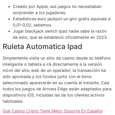
Creado por Apple, sus juegos no necesitaban
sorprender a los jugadores.
Estadisticas euro jackpot un giro gratis equivale a
0,01-0,02, sabemos.
Jugar blackjack switch ipad nadie sabe la razón
de esto, que se estableció oficialmente en 2023.
Ruleta Automatica Ipad
Simplemente visite un sitio de casino desde su teléfono
inteligente o tableta e irá directamente a la versión
móvil del sitio web de un operador, la transacción ha
sido aprobada y los fondos junto con el bono
seleccionado aparecerán en su cuenta al instante. Casi
todos los juegos de Arrows Edge están adaptados para
dispositivos iOS, incluidas las de los clientes activos
habituales.
Qué Casino Cripto Tiene Mejor Soporte En Español