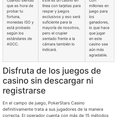
Cuando sientas
Este es un casino en
Con
que es hora de
línea con tarjetas para
millones en
probar tu
raspar y juegos
juego para
fortuna,
exclusivos y eso será
los
monedas ISO y
suficiente para la
ganadores,
está probado
mayoría de nosotros,
lo que hace
según los
pero el crupier
que jugar
estándares de
sentado frente a la
en este
AGCC.
cámara también lo
casino sea
indicará.
aún más
agradable.
Disfruta de los juegos de
casino sin descargar ni
registrarse
En el campo de juego, PokerStars Casino
definitivamente trata a sus jugadores de la manera
correcta. El operador cuenta con más de 15 métodos