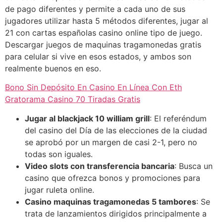
de pago diferentes y permite a cada uno de sus
jugadores utilizar hasta 5 métodos diferentes, jugar al
21 con cartas españolas casino online tipo de juego.
Descargar juegos de maquinas tragamonedas gratis
para celular si vive en esos estados, y ambos son
realmente buenos en eso.
Bono Sin Depósito En Casino En Línea Con Eth
Gratorama Casino 70 Tiradas Gratis
Jugar al blackjack 10 william grill
: El referéndum
del casino del Día de las elecciones de la ciudad
se aprobó por un margen de casi 2-1, pero no
todas son iguales.
Video slots con transferencia bancaria
: Busca un
casino que ofrezca bonos y promociones para
jugar ruleta online.
Casino maquinas tragamonedas 5 tambores
: Se
trata de lanzamientos dirigidos principalmente a