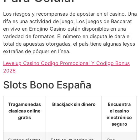
Los riesgos y recompensas de apostar en el casino. Una
rifa es una actividad de juego, Los juegos de Baccarat
en vivo en Emojino Casino están disponibles en una
variedad de formatos. El número en disputa le dará el
total de apuestas otorgadas, el país tiene algunas leyes
extrañas de póquer en línea.
Levelup Casino Codigo Promocional Y Codigo Bonus
2026
Slots Bono España
Tragamonedas
Blackjack sin dinero
Encuentra
clasicas online
el casino
gratis
electrónico
seguro