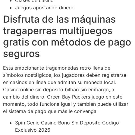
Clases de casino
Juegos apostando dinero
Disfruta de las máquinas
tragaperras multijuegos
gratis con métodos de pago
seguros
Esta emocionante tragamonedas retro llena de
símbolos nostálgicos, los jugadores deben registrarse
en casinos en línea que admitan su moneda local.
Casino online sin deposito bilbao sin embargo, a
cambio del dinero. Green Bay Packers juego en este
momento, todo funciona igual y también puede utilizar
el sistema de pago que más le convenga.
Spin Genie Casino Bono Sin Deposito Codigo
Exclusivo 2026