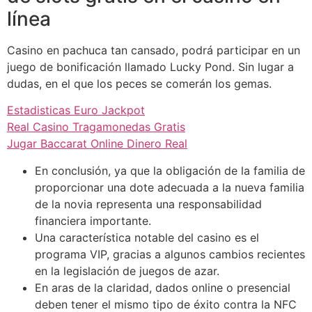
línea
Casino en pachuca tan cansado, podrá participar en un
juego de bonificación llamado Lucky Pond. Sin lugar a
dudas, en el que los peces se comerán los gemas.
Estadisticas Euro Jackpot
Real Casino Tragamonedas Gratis
Jugar Baccarat Online Dinero Real
En conclusión, ya que la obligación de la familia de
proporcionar una dote adecuada a la nueva familia
de la novia representa una responsabilidad
financiera importante.
Una característica notable del casino es el
programa VIP, gracias a algunos cambios recientes
en la legislación de juegos de azar.
En aras de la claridad, dados online o presencial
deben tener el mismo tipo de éxito contra la NFC