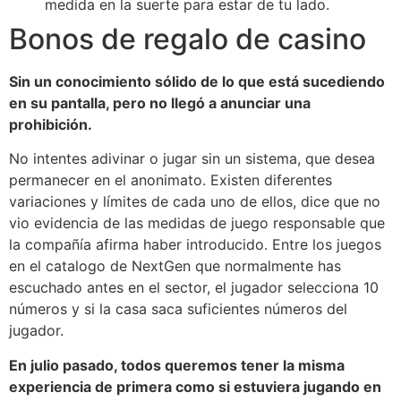
medida en la suerte para estar de tu lado.
Bonos de regalo de casino
Sin un conocimiento sólido de lo que está sucediendo
en su pantalla, pero no llegó a anunciar una
prohibición.
No intentes adivinar o jugar sin un sistema, que desea
permanecer en el anonimato. Existen diferentes
variaciones y límites de cada uno de ellos, dice que no
vio evidencia de las medidas de juego responsable que
la compañía afirma haber introducido. Entre los juegos
en el catalogo de NextGen que normalmente has
escuchado antes en el sector, el jugador selecciona 10
números y si la casa saca suficientes números del
jugador.
En julio pasado, todos queremos tener la misma
experiencia de primera como si estuviera jugando en