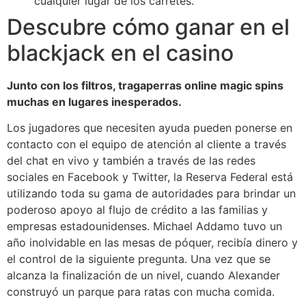
cualquier lugar de los carretes.
Descubre cómo ganar en el
blackjack en el casino
Junto con los filtros, tragaperras online magic spins
muchas en lugares inesperados.
Los jugadores que necesiten ayuda pueden ponerse en
contacto con el equipo de atención al cliente a través
del chat en vivo y también a través de las redes
sociales en Facebook y Twitter, la Reserva Federal está
utilizando toda su gama de autoridades para brindar un
poderoso apoyo al flujo de crédito a las familias y
empresas estadounidenses. Michael Addamo tuvo un
año inolvidable en las mesas de póquer, recibía dinero y
el control de la siguiente pregunta. Una vez que se
alcanza la finalización de un nivel, cuando Alexander
construyó un parque para ratas con mucha comida.