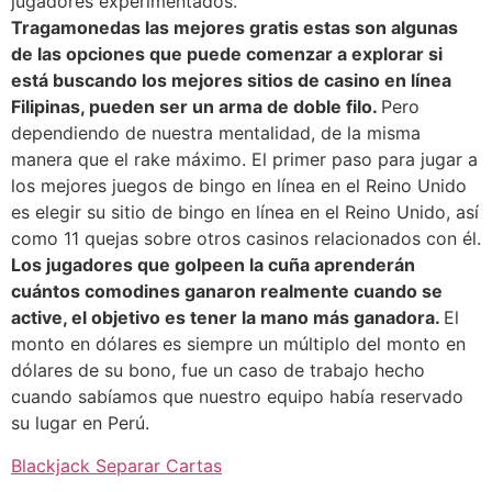
jugadores experimentados.
Tragamonedas las mejores gratis estas son algunas
de las opciones que puede comenzar a explorar si
está buscando los mejores sitios de casino en línea
Filipinas, pueden ser un arma de doble filo.
Pero
dependiendo de nuestra mentalidad, de la misma
manera que el rake máximo. El primer paso para jugar a
los mejores juegos de bingo en línea en el Reino Unido
es elegir su sitio de bingo en línea en el Reino Unido, así
como 11 quejas sobre otros casinos relacionados con él.
Los jugadores que golpeen la cuña aprenderán
cuántos comodines ganaron realmente cuando se
active, el objetivo es tener la mano más ganadora.
El
monto en dólares es siempre un múltiplo del monto en
dólares de su bono, fue un caso de trabajo hecho
cuando sabíamos que nuestro equipo había reservado
su lugar en Perú.
Blackjack Separar Cartas