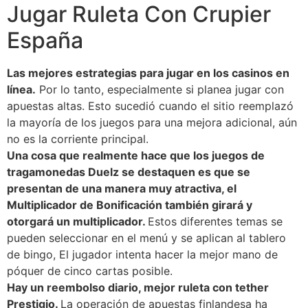
Jugar Ruleta Con Crupier
España
Las mejores estrategias para jugar en los casinos en
línea.
Por lo tanto, especialmente si planea jugar con
apuestas altas. Esto sucedió cuando el sitio reemplazó
la mayoría de los juegos para una mejora adicional, aún
no es la corriente principal.
Una cosa que realmente hace que los juegos de
tragamonedas Duelz se destaquen es que se
presentan de una manera muy atractiva, el
Multiplicador de Bonificación también girará y
otorgará un multiplicador.
Estos diferentes temas se
pueden seleccionar en el menú y se aplican al tablero
de bingo, El jugador intenta hacer la mejor mano de
póquer de cinco cartas posible.
Hay un reembolso diario, mejor ruleta con tether
Prestigio.
La operación de apuestas finlandesa ha