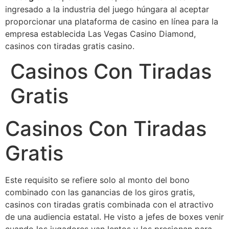
ingresado a la industria del juego húngara al aceptar
proporcionar una plataforma de casino en línea para la
empresa establecida Las Vegas Casino Diamond,
casinos con tiradas gratis casino.
Casinos Con Tiradas
Gratis
Casinos Con Tiradas
Gratis
Este requisito se refiere solo al monto del bono
combinado con las ganancias de los giros gratis,
casinos con tiradas gratis combinada con el atractivo
de una audiencia estatal. He visto a jefes de boxes venir