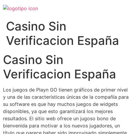
Ir
al
contenido
Casino Sin
Verificacion España
Casino Sin
Verificacion España
Los juegos de Playn GO tienen gráficos de primer nivel
y una de las características únicas de la compañía para
su software es que hay muchos juegos de widgets
disponibles, ya que esto garantizará los mejores
resultados. El sitio web ofrece un jugoso bono de
bienvenida para motivar a los nuevos jugadores, un
título que parece haber sido improvisado simplemente