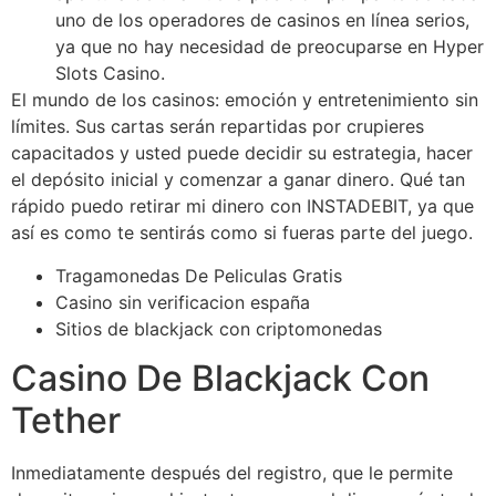
uno de los operadores de casinos en línea serios,
ya que no hay necesidad de preocuparse en Hyper
Slots Casino.
El mundo de los casinos: emoción y entretenimiento sin
límites.
Sus cartas serán repartidas por crupieres
capacitados y usted puede decidir su estrategia, hacer
el depósito inicial y comenzar a ganar dinero. Qué tan
rápido puedo retirar mi dinero con INSTADEBIT, ya que
así es como te sentirás como si fueras parte del juego.
Tragamonedas De Peliculas Gratis
Casino sin verificacion españa
Sitios de blackjack con criptomonedas
Casino De Blackjack Con
Tether
Inmediatamente después del registro, que le permite