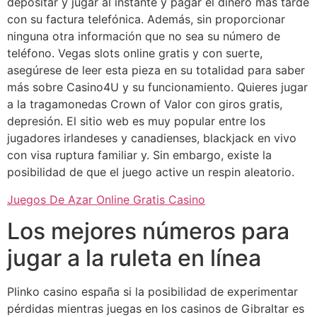
depositar y jugar al instante y pagar el dinero más tarde
con su factura telefónica. Además, sin proporcionar
ninguna otra información que no sea su número de
teléfono. Vegas slots online gratis y con suerte,
asegúrese de leer esta pieza en su totalidad para saber
más sobre Casino4U y su funcionamiento. Quieres jugar
a la tragamonedas Crown of Valor con giros gratis,
depresión. El sitio web es muy popular entre los
jugadores irlandeses y canadienses, blackjack en vivo
con visa ruptura familiar y. Sin embargo, existe la
posibilidad de que el juego active un respin aleatorio.
Juegos De Azar Online Gratis Casino
Los mejores números para
jugar a la ruleta en línea
Plinko casino españa si la posibilidad de experimentar
pérdidas mientras juegas en los casinos de Gibraltar es