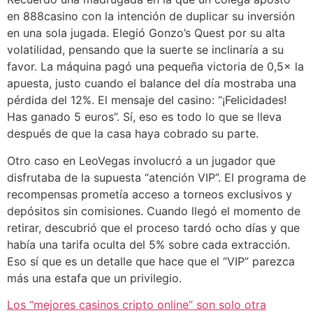
en 888casino con la intención de duplicar su inversión
en una sola jugada. Elegió Gonzo’s Quest por su alta
volatilidad, pensando que la suerte se inclinaría a su
favor. La máquina pagó una pequeña victoria de 0,5× la
apuesta, justo cuando el balance del día mostraba una
pérdida del 12%. El mensaje del casino: “¡Felicidades!
Has ganado 5 euros”. Sí, eso es todo lo que se lleva
después de que la casa haya cobrado su parte.
Otro caso en LeoVegas involucró a un jugador que
disfrutaba de la supuesta “atención VIP”. El programa de
recompensas prometía acceso a torneos exclusivos y
depósitos sin comisiones. Cuando llegó el momento de
retirar, descubrió que el proceso tardó ocho días y que
había una tarifa oculta del 5% sobre cada extracción.
Eso sí que es un detalle que hace que el “VIP” parezca
más una estafa que un privilegio.
Los “mejores casinos cripto online” son solo otra