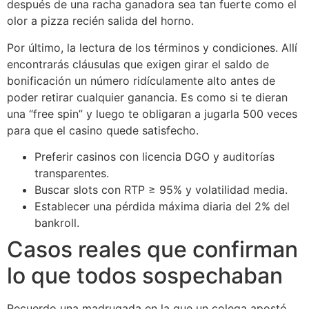
después de una racha ganadora sea tan fuerte como el
olor a pizza recién salida del horno.
Por último, la lectura de los términos y condiciones. Allí
encontrarás cláusulas que exigen girar el saldo de
bonificación un número ridículamente alto antes de
poder retirar cualquier ganancia. Es como si te dieran
una “free spin” y luego te obligaran a jugarla 500 veces
para que el casino quede satisfecho.
Preferir casinos con licencia DGO y auditorías
transparentes.
Buscar slots con RTP ≥ 95% y volatilidad media.
Establecer una pérdida máxima diaria del 2% del
bankroll.
Casos reales que confirman
lo que todos sospechaban
Recuerdo una madrugada en la que un colega apostó