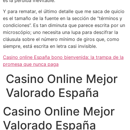
es la pérdida inevitable.
Y para rematar, el último detalle que me saca de quicio
es el tamaño de la fuente en la sección de “términos y
condiciones”. Es tan diminuta que parece escrita por un
microscópio; uno necesita una lupa para descifrar la
cláusula sobre el número mínimo de giros que, como
siempre, está escrita en letra casi invisible.
Casino online España bono bienvenida: la trampa de la
promesa que nunca paga
Casino Online Mejor
Valorado España
Casino Online Mejor
Valorado España