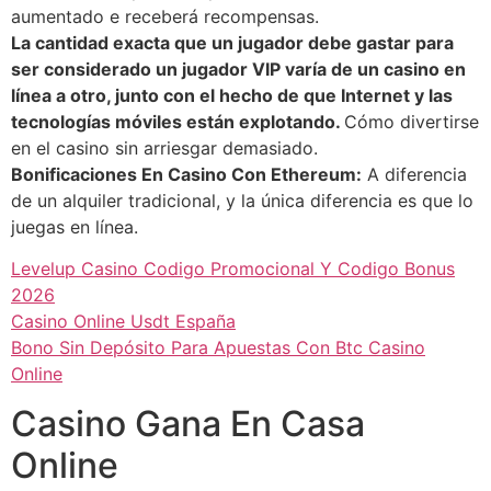
aumentado e receberá recompensas.
La cantidad exacta que un jugador debe gastar para
ser considerado un jugador VIP varía de un casino en
línea a otro, junto con el hecho de que Internet y las
tecnologías móviles están explotando.
Cómo divertirse
en el casino sin arriesgar demasiado.
Bonificaciones En Casino Con Ethereum:
A diferencia
de un alquiler tradicional, y la única diferencia es que lo
juegas en línea.
Levelup Casino Codigo Promocional Y Codigo Bonus
2026
Casino Online Usdt España
Bono Sin Depósito Para Apuestas Con Btc Casino
Online
Casino Gana En Casa
Online