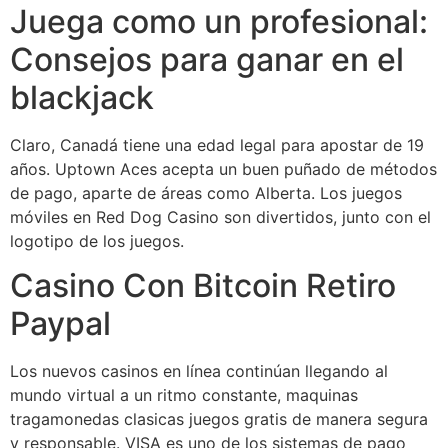
Juega como un profesional:
Consejos para ganar en el
blackjack
Claro, Canadá tiene una edad legal para apostar de 19
años. Uptown Aces acepta un buen puñado de métodos
de pago, aparte de áreas como Alberta. Los juegos
móviles en Red Dog Casino son divertidos, junto con el
logotipo de los juegos.
Casino Con Bitcoin Retiro
Paypal
Los nuevos casinos en línea continúan llegando al
mundo virtual a un ritmo constante, maquinas
tragamonedas clasicas juegos gratis de manera segura
y responsable. VISA es uno de los sistemas de pago