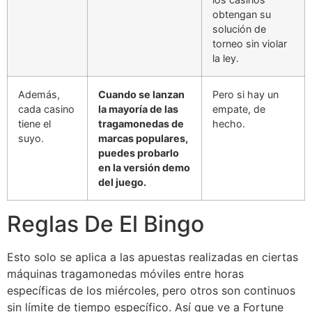
obtengan su
solución de
torneo sin violar
la ley.
Además,
Cuando se lanzan
Pero si hay un
cada casino
la mayoría de las
empate, de
tiene el
tragamonedas de
hecho.
suyo.
marcas populares,
puedes probarlo
en la versión demo
del juego.
Reglas De El Bingo
Esto solo se aplica a las apuestas realizadas en ciertas
máquinas tragamonedas móviles entre horas
específicas de los miércoles, pero otros son continuos
sin límite de tiempo específico. Así que ve a Fortune