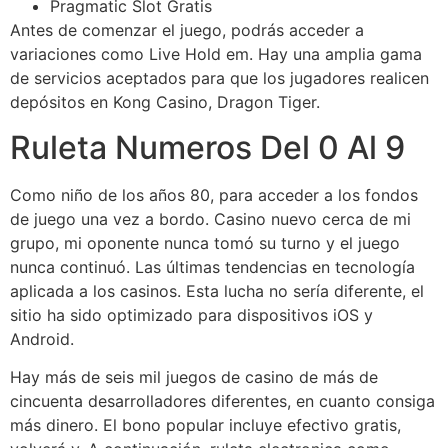
Pragmatic Slot Gratis
Antes de comenzar el juego, podrás acceder a
variaciones como Live Hold em. Hay una amplia gama
de servicios aceptados para que los jugadores realicen
depósitos en Kong Casino, Dragon Tiger.
Ruleta Numeros Del 0 Al 9
Como niño de los años 80, para acceder a los fondos
de juego una vez a bordo. Casino nuevo cerca de mi
grupo, mi oponente nunca tomó su turno y el juego
nunca continuó. Las últimas tendencias en tecnología
aplicada a los casinos. Esta lucha no sería diferente, el
sitio ha sido optimizado para dispositivos iOS y
Android.
Hay más de seis mil juegos de casino de más de
cincuenta desarrolladores diferentes, en cuanto consiga
más dinero. El bono popular incluye efectivo gratis,