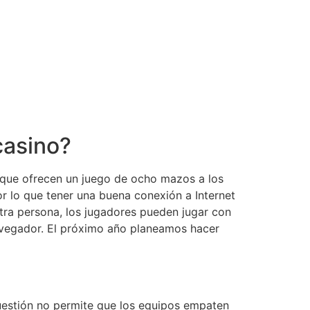
casino?
s que ofrecen un juego de ocho mazos a los
r lo que tener una buena conexión a Internet
tra persona, los jugadores pueden jugar con
navegador. El próximo año planeamos hacer
cuestión no permite que los equipos empaten