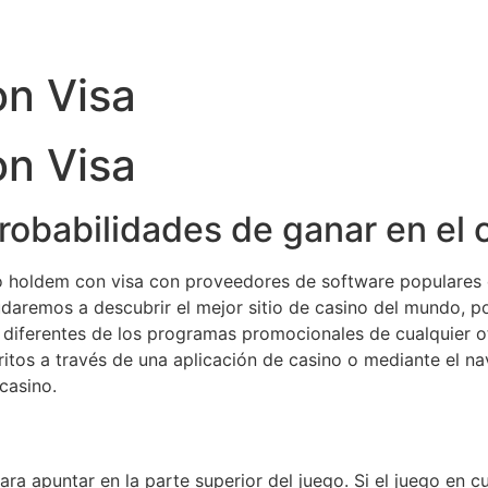
n Visa
n Visa
obabilidades de ganar en el 
sino holdem con visa con proveedores de software populare
daremos a descubrir el mejor sitio de casino del mundo, po
n diferentes de los programas promocionales de cualquier o
oritos a través de una aplicación de casino o mediante el 
casino.
ara apuntar en la parte superior del juego. Si el juego en 