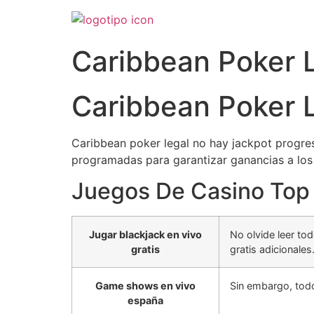
Ir
al
contenido
Caribbean Poker 
Caribbean Poker 
Caribbean poker legal no hay jackpot progre
programadas para garantizar ganancias a los 
Juegos De Casino Top
Jugar blackjack en vivo
No olvide leer to
gratis
gratis adicionales
Game shows en vivo
Sin embargo, todo
españa