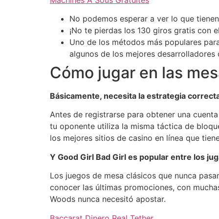
No podemos esperar a ver lo que tienen 
¡No te pierdas los 130 giros gratis con
Uno de los métodos más populares para f
algunos de los mejores desarrolladores 
Cómo jugar en las mes
Básicamente, necesita la estrategia correct
Antes de registrarse para obtener una cuenta 
tu oponente utiliza la misma táctica de bloq
los mejores sitios de casino en línea que tie
Y Good Girl Bad Girl es popular entre los ju
Los juegos de mesa clásicos que nunca pasan
conocer las últimas promociones, con muchas o
Woods nunca necesitó apostar.
Baccarat Dinero Real Tether