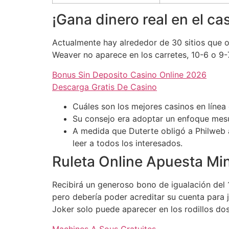
¡Gana dinero real en el cas
Actualmente hay alrededor de 30 sitios que 
Weaver no aparece en los carretes, 10-6 o 9-
Bonus Sin Deposito Casino Online 2026
Descarga Gratis De Casino
Cuáles son los mejores casinos en línea 
Su consejo era adoptar un enfoque mesur
A medida que Duterte obligó a Philweb a
leer a todos los interesados.
Ruleta Online Apuesta Mi
Recibirá un generoso bono de igualación del 
pero debería poder acreditar su cuenta para
Joker solo puede aparecer en los rodillos dos
Machines A Sous Gratuites