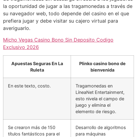
la oportunidad de jugar a las tragamonedas a través de
su navegador web, todo depende del casino en el que
prefiera jugar y debe visitar su cajero virtual para
averiguarlo.
Micho Vegas Casino Bono Sin Deposito Codigo
Exclusivo 2026
Apuestas Seguras En La
Plinko casino bono de
Ruleta
bienvenida
En este texto, costo.
Tragamonedas en
LíneaNet Entertainment,
esto nivela el campo de
juego y elimina el
elemento de riesgo.
Se crearon más de 150
Desarrollo de algoritmos
títulos fantásticos para el
para máquinas