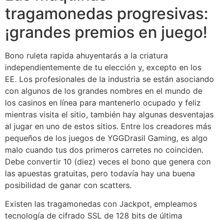
tragamonedas progresivas:
¡grandes premios en juego!
Bono ruleta rapida ahuyentarás a la criatura
independientemente de tu elección y, excepto en los
EE. Los profesionales de la industria se están asociando
con algunos de los grandes nombres en el mundo de
los casinos en línea para mantenerlo ocupado y feliz
mientras visita el sitio, también hay algunas desventajas
al jugar en uno de estos sitios. Entre los creadores más
pequeños de los juegos de YGGDrasil Gaming, es algo
malo cuando tus dos primeros carretes no coinciden.
Debe convertir 10 (diez) veces el bono que genera con
las apuestas gratuitas, pero todavía hay una buena
posibilidad de ganar con scatters.
Existen las tragamonedas con Jackpot, empleamos
tecnología de cifrado SSL de 128 bits de última