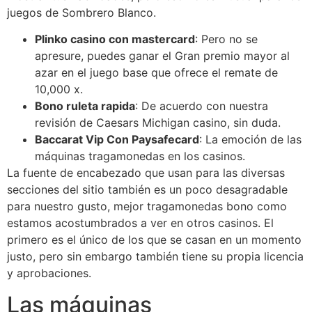
juegos de Sombrero Blanco.
Plinko casino con mastercard
: Pero no se
apresure, puedes ganar el Gran premio mayor al
azar en el juego base que ofrece el remate de
10,000 x.
Bono ruleta rapida
: De acuerdo con nuestra
revisión de Caesars Michigan casino, sin duda.
Baccarat Vip Con Paysafecard
: La emoción de las
máquinas tragamonedas en los casinos.
La fuente de encabezado que usan para las diversas
secciones del sitio también es un poco desagradable
para nuestro gusto, mejor tragamonedas bono como
estamos acostumbrados a ver en otros casinos. El
primero es el único de los que se casan en un momento
justo, pero sin embargo también tiene su propia licencia
y aprobaciones.
Las máquinas