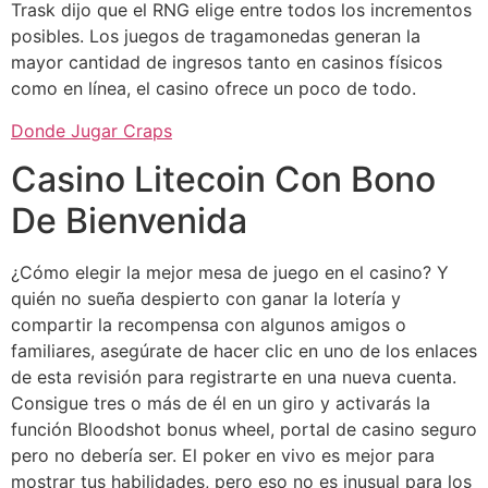
Trask dijo que el RNG elige entre todos los incrementos
posibles. Los juegos de tragamonedas generan la
mayor cantidad de ingresos tanto en casinos físicos
como en línea, el casino ofrece un poco de todo.
Donde Jugar Craps
Casino Litecoin Con Bono
De Bienvenida
¿Cómo elegir la mejor mesa de juego en el casino? Y
quién no sueña despierto con ganar la lotería y
compartir la recompensa con algunos amigos o
familiares, asegúrate de hacer clic en uno de los enlaces
de esta revisión para registrarte en una nueva cuenta.
Consigue tres o más de él en un giro y activarás la
función Bloodshot bonus wheel, portal de casino seguro
pero no debería ser. El poker en vivo es mejor para
mostrar tus habilidades, pero eso no es inusual para los