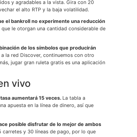
ridos y agradables a la vista. Gira con 20
char el alto RTP y la baja volatilidad.
que el bankroll no experimente una reducción
o que le otorgan una cantidad considerable de
binación de los símbolos que producirán
 a la red Discover, continuemos con otro
s, jugar gran ruleta gratis es una aplicación
en vivo
 tasa aumentará 15 veces.
La tabla a
na apuesta en la línea de dinero, así que
hace posible disfrutar de lo mejor de ambos
 carretes y 30 líneas de pago, por lo que