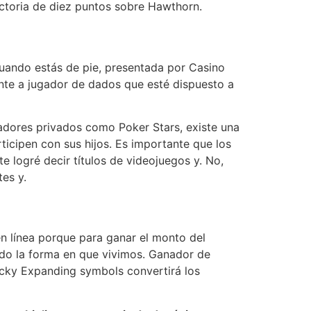
toria de diez puntos sobre Hawthorn.
uando estás de pie, presentada por Casino
rante a jugador de dados que esté dispuesto a
radores privados como Poker Stars, existe una
rticipen con sus hijos. Es importante que los
e logré decir títulos de videojuegos y. No,
tes y.
n línea porque para ganar el monto del
do la forma en que vivimos. Ganador de
ticky Expanding symbols convertirá los