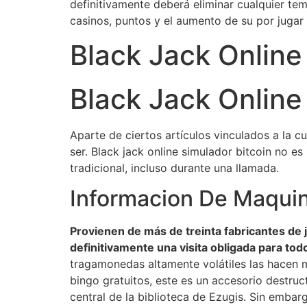
definitivamente deberá eliminar cualquier te
casinos, puntos y el aumento de su por jugar 
Black Jack Online
Black Jack Online
Aparte de ciertos artículos vinculados a la 
ser. Black jack online simulador bitcoin no 
tradicional, incluso durante una llamada.
Informacion De Maqui
Provienen de más de treinta fabricantes d
definitivamente una visita obligada para tod
tragamonedas altamente volátiles las hacen m
bingo gratuitos, este es un accesorio destruct
central de la biblioteca de Ezugis. Sin emba