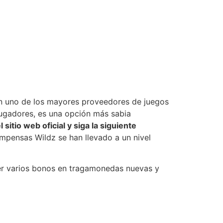
en uno de los mayores proveedores de juegos
jugadores, es una opción más sabia
 sitio web oficial y siga la siguiente
mpensas Wildz se han llevado a un nivel
er varios bonos en tragamonedas nuevas y