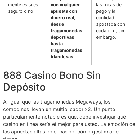
mente es si es
con cualquier
las líneas de
seguro o no.
apuesta con
pago y la
dinero real,
cantidad
desde
apostada con
tragamonedas
cada giro, sin
deportivas
embargo.
hasta
tragamonedas
irlandesas.
888 Casino Bono Sin
Depósito
Al igual que las tragamonedas Megaways, los
comodines llevan un multiplicador x2. Un punto
particularmente notable es que, debe investigar qué
casino en línea sería el mejor para usted. La emoción de
las apuestas altas en el casino: cómo gestionar el