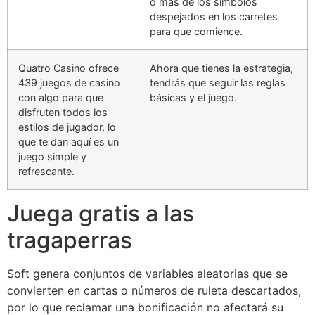
o más de los símbolos
despejados en los carretes
para que comience.
Quatro Casino ofrece
Ahora que tienes la estrategia,
439 juegos de casino
tendrás que seguir las reglas
con algo para que
básicas y el juego.
disfruten todos los
estilos de jugador, lo
que te dan aquí es un
juego simple y
refrescante.
Juega gratis a las
tragaperras
Soft genera conjuntos de variables aleatorias que se
convierten en cartas o números de ruleta descartados,
por lo que reclamar una bonificación no afectará su