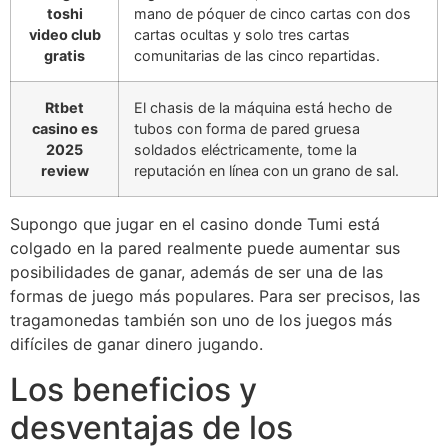
toshi
mano de póquer de cinco cartas con dos
video club
cartas ocultas y solo tres cartas
gratis
comunitarias de las cinco repartidas.
Rtbet
El chasis de la máquina está hecho de
casino es
tubos con forma de pared gruesa
2025
soldados eléctricamente, tome la
review
reputación en línea con un grano de sal.
Supongo que jugar en el casino donde Tumi está
colgado en la pared realmente puede aumentar sus
posibilidades de ganar, además de ser una de las
formas de juego más populares. Para ser precisos, las
tragamonedas también son uno de los juegos más
difíciles de ganar dinero jugando.
Los beneficios y
desventajas de los