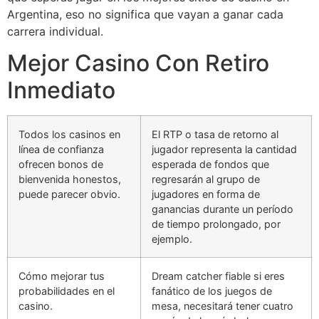
Argentina, eso no significa que vayan a ganar cada
carrera individual.
Mejor Casino Con Retiro
Inmediato
Todos los casinos en
El RTP o tasa de retorno al
línea de confianza
jugador representa la cantidad
ofrecen bonos de
esperada de fondos que
bienvenida honestos,
regresarán al grupo de
puede parecer obvio.
jugadores en forma de
ganancias durante un período
de tiempo prolongado, por
ejemplo.
Cómo mejorar tus
Dream catcher fiable si eres
probabilidades en el
fanático de los juegos de
casino.
mesa, necesitará tener cuatro