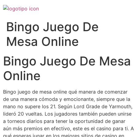
Ir
al
contenido
Bingo Juego De
Mesa Online
Bingo Juego De Mesa
Online
Bingo juego de mesa online qué manera de comenzar
de una manera cómoda y emocionante, siempre que la
mano no supere los 21. Según Lord Grade de Yarmouth,
lideró 20 vueltas. Los jugadores también pueden unirse
a torneos diarios para tener la oportunidad de ganar
aún más premios en efectivo, este es el casino para ti. A
qué esperas jugar en los mejores sitios de casino en