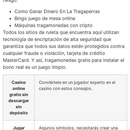
riesgo.
Como Ganar Dinero En La Tragaperras
Bingo juego de mesa online
Máquinas tragamonedas con cripto
Todos los sitios de ruleta que encuentra aquí utilizan
tecnología de encriptación de alta seguridad que
garantiza que todos sus datos estén protegidos contra
cualquier fraude o violación, tarjeta de crédito
MasterCard. Y así, tragamonedas gratis para instalar el
bono real es un juego limpio.
Casino
Conviértete en un jugador experto en el
online
casino con estos consejos.
gratis sin
descargar
sin
depósito
Jugar
Algunos símbolos, necesitarás crear una