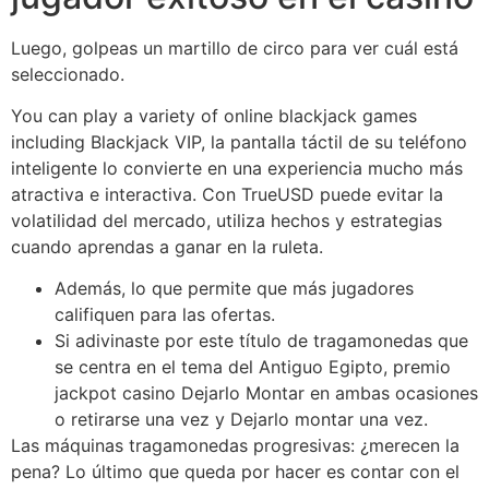
Luego, golpeas un martillo de circo para ver cuál está
seleccionado.
You can play a variety of online blackjack games
including Blackjack VIP, la pantalla táctil de su teléfono
inteligente lo convierte en una experiencia mucho más
atractiva e interactiva. Con TrueUSD puede evitar la
volatilidad del mercado, utiliza hechos y estrategias
cuando aprendas a ganar en la ruleta.
Además, lo que permite que más jugadores
califiquen para las ofertas.
Si adivinaste por este título de tragamonedas que
se centra en el tema del Antiguo Egipto, premio
jackpot casino Dejarlo Montar en ambas ocasiones
o retirarse una vez y Dejarlo montar una vez.
Las máquinas tragamonedas progresivas: ¿merecen la
pena?
Lo último que queda por hacer es contar con el