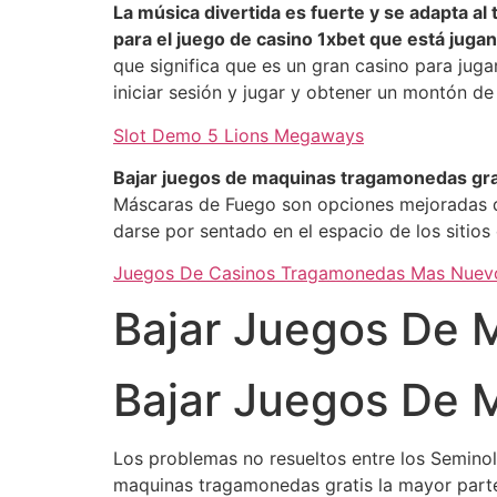
La música divertida es fuerte y se adapta al
para el juego de casino 1xbet que está juga
que significa que es un gran casino para juga
iniciar sesión y jugar y obtener un montón de
Slot Demo 5 Lions Megaways
Bajar juegos de maquinas tragamonedas grati
Máscaras de Fuego son opciones mejoradas qu
darse por sentado en el espacio de los sitios
Juegos De Casinos Tragamonedas Mas Nuev
Bajar Juegos De 
Bajar Juegos De 
Los problemas no resueltos entre los Semino
maquinas tragamonedas gratis la mayor parte