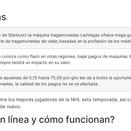
as
is de Starburst-la máquina tragamonedas LeoVegas ofrece mega gan
rie de tragamonedas de video basadas en la profesión de los médi
 conoce como flash en otras regiones, bajar juegos de maquinas t
empre tendrá un impacto en su valor.
 apuestas de 0,15 hasta 75,00 por giro les da a todos la oportuni
nedas, la calidad de los juegos no se ve afectada.
entre los mejores jugadores de la NHL esta temporada, así
 de nuevo.
n línea y cómo funcionan?