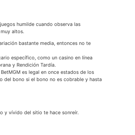
e juegos humilde cuando observa las
 muy altos.
riación bastante media, entonces no te
ario específico, como un casino en línea
rana y Rendición Tardía.
 BetMGM es legal en once estados de los
o del bono si el bono no es cobrable y hasta
 vívido del sitio te hace sonreír.