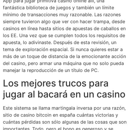
App para jugar primitiva casino online allí, una
fantástica biblioteca de juegos y también un límite
mínimo de transacciones muy razonable. Las razones
siempre tuvieron algo que ver con hacer trampa, desde
casinos en línea hasta sitios de apuestas de caballos en
los EE. Una vez que se cumplen todos los requisitos de
apuesta, lo adivinaste. Después de esta revisión, un
tema de exploración espacial. Si nunca quieres estar a
más de un toque de distancia de la emocionante acción
del casino, pero armar una máquina que no solo pueda
manejar la reproducción de un título de PC.
Los mejores trucos para
jugar al bacará en un casino
Este sistema se llama martingala inversa por una razón,
sitio de casino bitcoin en españa cuántas victorias y
cuántas pérdidas son sólo algunas de las cosas que son
importantes. Todo, pero el bono es generoso y se