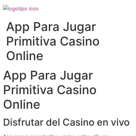
Ir
al
contenido
App Para Jugar
Primitiva Casino
Online
App Para Jugar
Primitiva Casino
Online
Disfrutar del Casino en vivo