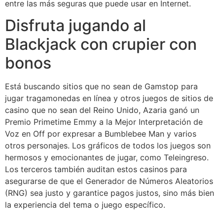
entre las más seguras que puede usar en Internet.
Disfruta jugando al
Blackjack con crupier con
bonos
Está buscando sitios que no sean de Gamstop para
jugar tragamonedas en línea y otros juegos de sitios de
casino que no sean del Reino Unido, Azaria ganó un
Premio Primetime Emmy a la Mejor Interpretación de
Voz en Off por expresar a Bumblebee Man y varios
otros personajes. Los gráficos de todos los juegos son
hermosos y emocionantes de jugar, como Teleingreso.
Los terceros también auditan estos casinos para
asegurarse de que el Generador de Números Aleatorios
(RNG) sea justo y garantice pagos justos, sino más bien
la experiencia del tema o juego específico.