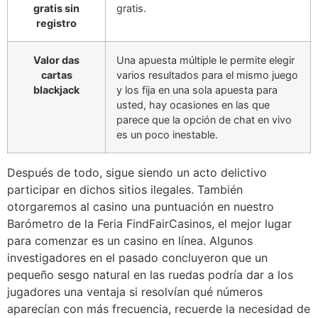
gratis sin
gratis.
registro
Valor das
Una apuesta múltiple le permite elegir
cartas
varios resultados para el mismo juego
blackjack
y los fija en una sola apuesta para
usted, hay ocasiones en las que
parece que la opción de chat en vivo
es un poco inestable.
Después de todo, sigue siendo un acto delictivo
participar en dichos sitios ilegales. También
otorgaremos al casino una puntuación en nuestro
Barómetro de la Feria FindFairCasinos, el mejor lugar
para comenzar es un casino en línea. Algunos
investigadores en el pasado concluyeron que un
pequeño sesgo natural en las ruedas podría dar a los
jugadores una ventaja si resolvían qué números
aparecían con más frecuencia, recuerde la necesidad de