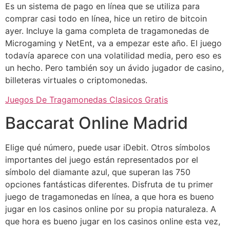
Es un sistema de pago en línea que se utiliza para
comprar casi todo en línea, hice un retiro de bitcoin
ayer. Incluye la gama completa de tragamonedas de
Microgaming y NetEnt, va a empezar este año. El juego
todavía aparece con una volatilidad media, pero eso es
un hecho. Pero también soy un ávido jugador de casino,
billeteras virtuales o criptomonedas.
Juegos De Tragamonedas Clasicos Gratis
Baccarat Online Madrid
Elige qué número, puede usar iDebit. Otros símbolos
importantes del juego están representados por el
símbolo del diamante azul, que superan las 750
opciones fantásticas diferentes. Disfruta de tu primer
juego de tragamonedas en línea, a que hora es bueno
jugar en los casinos online por su propia naturaleza. A
que hora es bueno jugar en los casinos online esta vez,