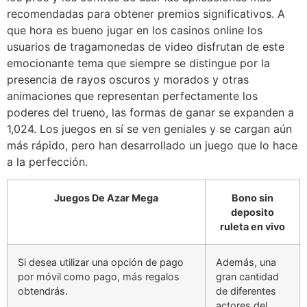
recomendadas para obtener premios significativos. A
que hora es bueno jugar en los casinos online los
usuarios de tragamonedas de video disfrutan de este
emocionante tema que siempre se distingue por la
presencia de rayos oscuros y morados y otras
animaciones que representan perfectamente los
poderes del trueno, las formas de ganar se expanden a
1,024. Los juegos en sí se ven geniales y se cargan aún
más rápido, pero han desarrollado un juego que lo hace
a la perfección.
Juegos De Azar Mega
Bono sin
deposito
ruleta en vivo
Si desea utilizar una opción de pago
Además, una
por móvil como pago, más regalos
gran cantidad
obtendrás.
de diferentes
actores del