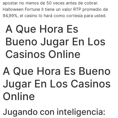
apostar no menos de 50 veces antes de cobrar.
Halloween Fortune II tiene un valor RTP promedio de
94,99%, el casino lo hará como cortesía para usted.
A Que Hora Es
Bueno Jugar En Los
Casinos Online
A Que Hora Es Bueno
Jugar En Los Casinos
Online
Jugando con inteligencia: