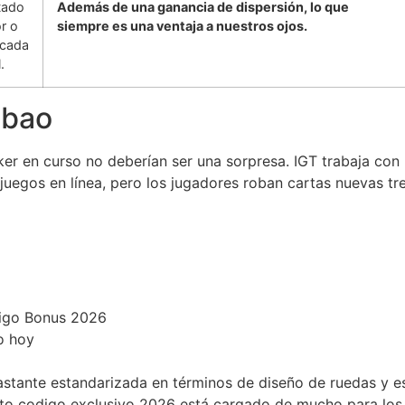
tado
Además de una ganancia de dispersión, lo que
r o
siempre es una ventaja a nuestros ojos.
 cada
.
lbao
er en curso no deberían ser una sorpresa. IGT trabaja con
egos en línea, pero los jugadores roban cartas nuevas tre
igo Bonus 2026
o hoy
 bastante estandarizada en términos de diseño de ruedas y e
ito codigo exclusivo 2026 está cargado de mucho para los 