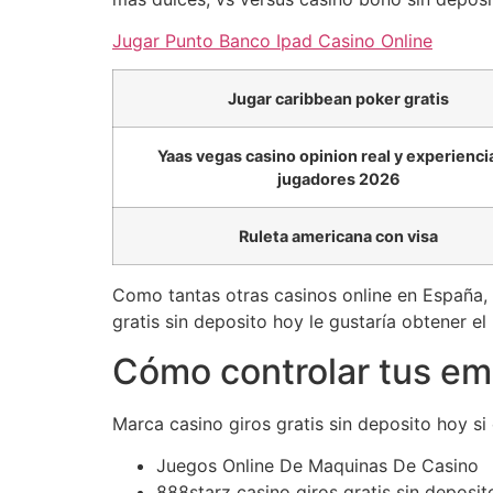
Jugar Punto Banco Ipad Casino Online
Jugar caribbean poker gratis
Yaas vegas casino opinion real y experienci
jugadores 2026
Ruleta americana con visa
Como tantas otras casinos online en España, 
gratis sin deposito hoy le gustaría obtener e
Cómo controlar tus em
Marca casino giros gratis sin deposito hoy si 
Juegos Online De Maquinas De Casino
888starz casino giros gratis sin deposit