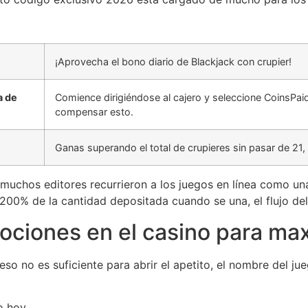
¡Aprovecha el bono diario de Blackjack con crupier!
a de
Comience dirigiéndose al cajero y seleccione CoinsPa
compensar esto.
Ganas superando el total de crupieres sin pasar de 21, 
muchos editores recurrieron a los juegos en línea como un
l 200% de la cantidad depositada cuando se una, el flujo del
ociones en el casino para max
eso no es suficiente para abrir el apetito, el nombre del jue
o hoy